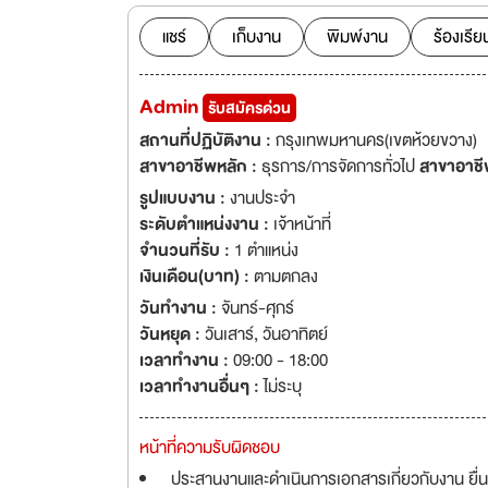
Inverter สำหรับทาว
แชร์
เก็บงาน
พิมพ์งาน
ร้องเรีย
Admin
รับสมัครด่วน
สถานที่ปฏิบัติงาน :
กรุงเทพมหานคร(เขตห้วยขวาง)
สาขาอาชีพหลัก :
ธุรการ/การจัดการทั่วไป
สาขาอาชี
รูปแบบงาน :
งานประจำ
ระดับตำแหน่งงาน :
เจ้าหน้าที่
จำนวนที่รับ :
1 ตำแหน่ง
เงินเดือน(บาท) :
ตามตกลง
วันทำงาน :
จันทร์-ศุกร์
วันหยุด :
วันเสาร์
,
วันอาทิตย์
เวลาทำงาน :
09:00 - 18:00
เวลาทำงานอื่นๆ :
ไม่ระบุ
หน้าที่ความรับผิดชอบ
ประสานงานและดำเนินการเอกสารเกี่ยวกับงาน ยื่น