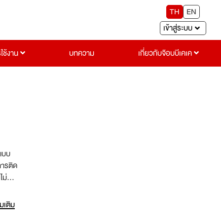
TH
EN
เข้าสู่ระบบ
รใช้งาน
บทความ
เกี่ยวกับจ๊อบบีเคเค
์แบบ
การติด
ม่ว่า
่มเติม