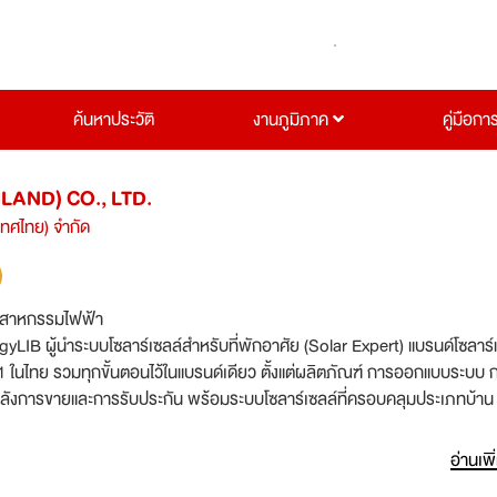
ค้นหาประวัติ
งานภูมิภาค
คู่มือกา
LAND) CO., LTD.
ะเทศไทย) จำกัด
ตสาหกรรมไฟฟ้า
gyLIB ผู้นำระบบโซลาร์เซลล์สำหรับที่พักอาศัย (Solar Expert) แบรนด์โซลาร
1 ในไทย รวมทุกขั้นตอนไว้ในแบรนด์เดียว ตั้งแต่ผลิตภัณฑ์ การออกแบบระบบ 
รหลังการขายและการรับประกัน พร้อมระบบโซลาร์เซลล์ที่ครอบคลุมประเภทบ้าน ไ
โฮม อาทิ • EnergyLIB P1 All-In-One เหมาะสำหรับบ้าน
ี่ใช้ไฟทั้งกลางวันและกลางคืน • EnergyLIB P1 Lite ระบบ On-grid
อ่านเพิ
ดเล็กที่ใช้ไฟกลางวันเป็นหลัก • LIB Solar Townhome ระบบ Micro