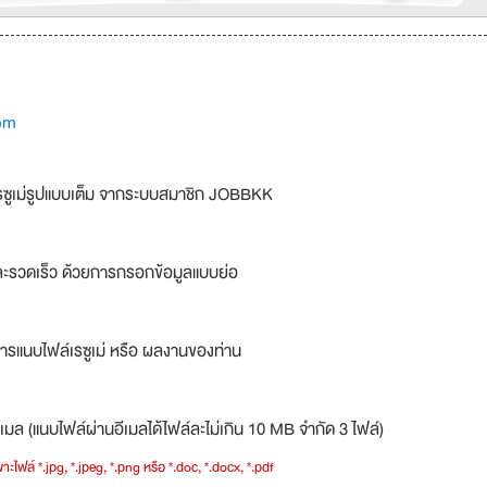
om
รซูเม่รูปแบบเต็ม จากระบบสมาชิก JOBBKK
ละรวดเร็ว ด้วยการกรอกข้อมูลแบบย่อ
ารแนบไฟล์เรซูเม่ หรือ ผลงานของท่าน
เมล (แนบไฟล์ผ่านอีเมลได้ไฟล์ละไม่เกิน 10 MB จำกัด 3 ไฟล์)
าะไฟล์ *.jpg, *.jpeg, *.png หรือ *.doc, *.docx, *.pdf