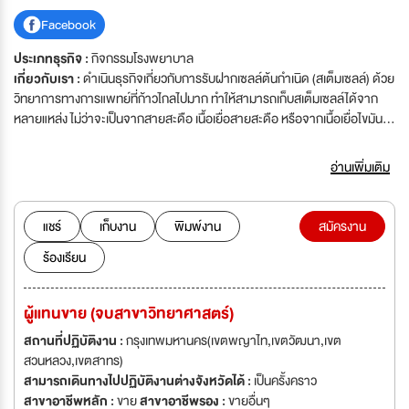
Facebook
ประเภทธุรกิจ :
กิจกรรมโรงพยาบาล
เกี่ยวกับเรา :
ดำเนินธุรกิจเกี่ยวกับการรับฝากเซลล์ต้นกำเนิด (สเต็มเซลล์) ด้วย
วิทยาการทางการแพทย์ที่ก้าวไกลไปมาก ทำให้สามารถเก็บสเต็มเซลล์ได้จาก
หลายแหล่ง ไม่ว่าจะเป็นจากสายสะดือ เนื้อเยื่อสายสะดือ หรือจากเนื้อเยื่อไขมัน
และเพิ่มจำนวนได้เพียงพอต่อการนำไปใช้ในการรักษาโรคต่างๆอย่างมากมาย
ซึ่งเปรียบเสมือนแสงสว่างให้กับผู้ป่วยที่กำลังรอการรักษาอยู่ "เมดีซ กรุ๊ป" จึงได้
อ่านเพิ่มเติม
สร้างสรรค์การบริการรับฝากเก็บสเต็มเซลล์ที่มีคุณภาพและมาตรฐานชั้นเยี่ยม
เพื่อตอบสนองความพึงพอใจอันสูงสุดสำหรับทุกครอบครัว บริษัทยินดีต้อนรับผู้
สนใจร่วมทำงานและเติบโตก้าวหน้าไปพร้อมกับบริษัท ภายใต้นโยบายคุณภาพ
แชร์
เก็บงาน
พิมพ์งาน
สมัครงาน
ของบริษัทที่ว่า "มุ่งเน้นการเป็นศูนย์กลางการจัดเก็บเซลล์ต้นกำเนิด ตาม
ร้องเรียน
มาตรฐานทางการแพทย์ และการบริการที่เป็นเลิศ พร้อมกับการพัฒนาอย่างต่อ
เนื่อง"
ผู้แทนขาย (จบสาขาวิทยาศาสตร์)
สถานที่ปฏิบัติงาน :
กรุงเทพมหานคร(เขตพญาไท,เขตวัฒนา,เขต
สวนหลวง,เขตสาทร)
สามารถเดินทางไปปฏิบัติงานต่างจังหวัดได้ :
เป็นครั้งคราว
สาขาอาชีพหลัก :
ขาย
สาขาอาชีพรอง :
ขายอื่นๆ