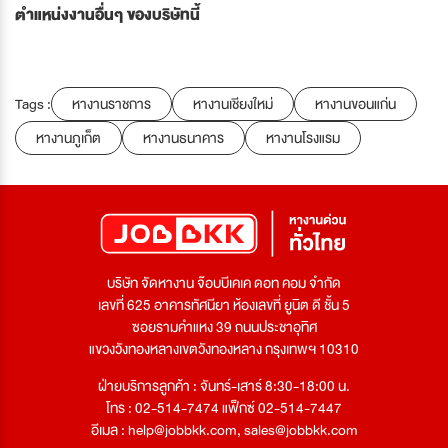
ตำแหน่งงานอื่นๆ ของบริษัทนี้
Tags :
หางานราชการ
หางานเชียงใหม่
หางานขอนแก่น
หางานภูเก็ต
หางานธนาคาร
หางานโรงแรม
บริษัท จัดหางาน จ๊อบบีเคเค ดอท คอม จำกัด
เลขที่ 625 อาคารทัศนียา ห้องเลขที่ ยูนิต ดี ชั้น 5
ซอยรามคำแหง 39 ถนนประชาอุทิศ
แขวงวังทองหลางเขตวังทองหลาง กรุงเทพฯ 10310
ฝ่ายบริการลูกค้า : จันทร์-เสาร์ 8:30-18:00 น.
โทร : 02-514-7474 แฟ็กซ์ 02-514-7447
อีเมล :
help@jobbkk.com
,
sales@jobbkk.com