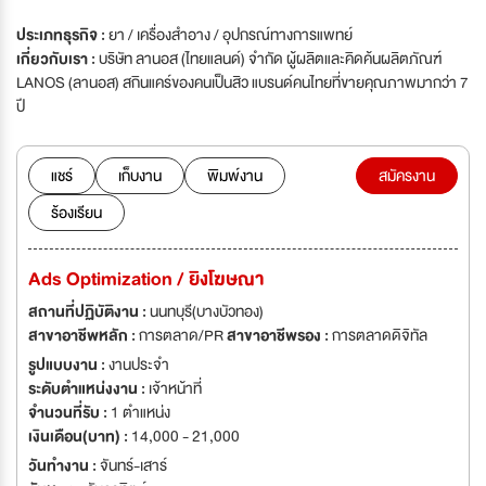
ประเภทธุรกิจ :
ยา / เครื่องสำอาง / อุปกรณ์ทางการแพทย์
เกี่ยวกับเรา :
บริษัท ลานอส (ไทยแลนด์) จำกัด ผู้ผลิตและคิดค้นผลิตภัณฑ์
LANOS (ลานอส) สกินแคร์ของคนเป็นสิว แบรนด์คนไทยที่ขายคุณภาพมากว่า 7
ปี
แชร์
เก็บงาน
พิมพ์งาน
สมัครงาน
ร้องเรียน
Ads Optimization / ยิงโฆษณา
สถานที่ปฏิบัติงาน :
นนทบุรี(บางบัวทอง)
สาขาอาชีพหลัก :
การตลาด/PR
สาขาอาชีพรอง :
การตลาดดิจิทัล
รูปแบบงาน :
งานประจำ
ระดับตำแหน่งงาน :
เจ้าหน้าที่
จำนวนที่รับ :
1 ตำแหน่ง
เงินเดือน(บาท) :
14,000 - 21,000
วันทำงาน :
จันทร์-เสาร์