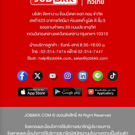
บริษัท จัดหางาน จ๊อบบีเคเค ดอท คอม จำกัด
เลขที่ 625 อาคารทัศนียา ห้องเลขที่ ยูนิต ดี ชั้น 5
ซอยรามคำแหง 39 ถนนประชาอุทิศ
แขวงวังทองหลางเขตวังทองหลาง กรุงเทพฯ 10310
ฝ่ายบริการลูกค้า : จันทร์-เสาร์ 8:30-18:00 น.
โทร : 02-514-7474 แฟ็กซ์ 02-514-7447
อีเมล :
help@jobbkk.com
,
sales@jobbkk.com
JOBBKK.COM © สงวนลิขสิทธิ์ All Right Reserved
ข้อตกลงและเงื่อนไขการใช้บริการสมาชิกผู้ประกอบการ
ข้อตกลงและเงื่อนไขการใช้บริการสมาชิกผู้สมัครงาน
นโยบายความเป็นส่วนตัว