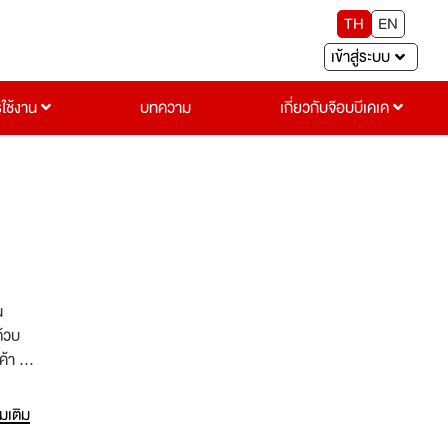
TH
EN
เข้าสู่ระบบ
รใช้งาน
บทความ
เกี่ยวกับจ๊อบบีเคเค
น
ด้วบ
้า ไป
่มเติม