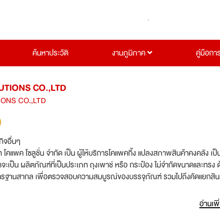
ค้นหาประวัติ
งานภูมิภาค
คู่มือกา
TIONS CO.,LTD
ONS CO.,LTD
กิจอื่นๆ
ท โคแพค โซลูชั่น จำกัด เป็น ผู้ให้บริการโคแพคกิ้ง แปลงสภาพสินค้าคงคลัง เป็
ว่าจะเป็น ผลิตภัณฑ์ที่เป็นประเภท ถุงเพาช์ หรือ กระป๋อง ไม่จำกัดขนาดและทรง 
าตรฐานสากล เพื่อตรวจสอบความสมบูรณ์ของบรรจุภัณฑ์ รวมไปถึงคัดแยกสินค
า พร้อมจัดทำรีพอร์ตข้อมูล ในรูปแบบตามที่ลูกค้าต้องการ
อ่านเพิ