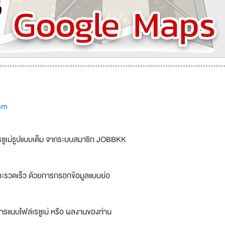
om
รซูเม่รูปแบบเต็ม จากระบบสมาชิก JOBBKK
ละรวดเร็ว ด้วยการกรอกข้อมูลแบบย่อ
ารแนบไฟล์เรซูเม่ หรือ ผลงานของท่าน