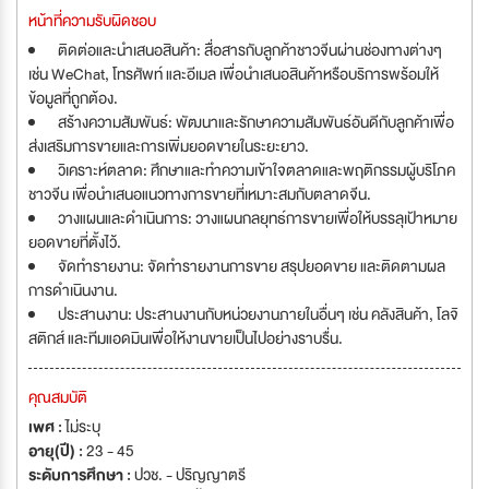
หน้าที่ความรับผิดชอบ
ติดต่อและนำเสนอสินค้า: สื่อสารกับลูกค้าชาวจีนผ่านช่องทางต่างๆ
เช่น WeChat, โทรศัพท์ และอีเมล เพื่อนำเสนอสินค้าหรือบริการพร้อมให้
ข้อมูลที่ถูกต้อง.
สร้างความสัมพันธ์: พัฒนาและรักษาความสัมพันธ์อันดีกับลูกค้าเพื่อ
ส่งเสริมการขายและการเพิ่มยอดขายในระยะยาว.
วิเคราะห์ตลาด: ศึกษาและทำความเข้าใจตลาดและพฤติกรรมผู้บริโภค
ชาวจีน เพื่อนำเสนอแนวทางการขายที่เหมาะสมกับตลาดจีน.
วางแผนและดำเนินการ: วางแผนกลยุทธ์การขายเพื่อให้บรรลุเป้าหมาย
ยอดขายที่ตั้งไว้.
จัดทำรายงาน: จัดทำรายงานการขาย สรุปยอดขาย และติดตามผล
การดำเนินงาน.
ประสานงาน: ประสานงานกับหน่วยงานภายในอื่นๆ เช่น คลังสินค้า, โลจิ
สติกส์ และทีมแอดมินเพื่อให้งานขายเป็นไปอย่างราบรื่น.
คุณสมบัติ
เพศ :
ไม่ระบุ
อายุ(ปี) :
23 - 45
ระดับการศึกษา :
ปวช. - ปริญญาตรี