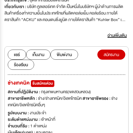
ประเภทธุรกิจ :
อุตสาหกรรมอิเลคโทรนิค
เกี่ยวกับเรา :
บริษัท คูลเลอร์เทค จำกัด เป็นหนึ่งในบริษัทฯ ผู้นำด้านการผลิต
สินค้าเครื่องทำความเย็นในประเทศไทยที่ผลิตคอล์ยเย็น คอล์ยร้อน ภายใต้
ตราสินค้า “ACKU” และคอนเดนซิ่งยูนิต ภายใต้ตราสินค้า “Kuhler Box” เพื่อ
ใช้ในอุตสาหกรรมต่างๆ เช่น อุตสาหกรรมการผลิตอาหารและเครื่องดื่ม ศูนย์
กระจายสินค้า ตู้แช่ ห้องแช่แข็ง ห้องเย็นเก็บสินค้าทั้งขนาดใหญ่และขนาดเล็ก เพื่อ
อ่านเพิ่มเติม
เก็บรักษาผลผลิตทางการเกษตรและสินค้าต่างๆ เช่น อาหารทะเล ผัก ผลไม้ ยา
และสารเคมี ซึ่งเป็นสินค้าที่ต้องการการควบคุมอุณหภูมิคงที่และเหมาะสม เพื่อ
รักษาคุณภาพของสินค้าได้อย่างดีที่สุด
แชร์
เก็บงาน
พิมพ์งาน
สมัครงาน
ร้องเรียน
ช่างเทคนิค
รับสมัครด่วน
สถานที่ปฏิบัติงาน :
กรุงเทพมหานคร(เขตสวนหลวง)
สาขาอาชีพหลัก :
ช่าง/ช่างเทคนิค/อิเลคโทรนิค
สาขาอาชีพรอง :
ช่าง
เทคนิค/อิเลคโทรนิคอื่นๆ
รูปแบบงาน :
งานประจำ
ระดับตำแหน่งงาน :
เจ้าหน้าที่
จำนวนที่รับ :
1 ตำแหน่ง
เงินเดือน(บาท) :
ตามตกลง