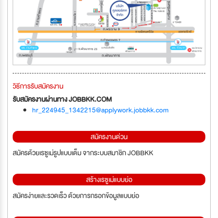
วิธีการรับสมัครงาน
รับสมัครงานผ่านทาง JOBBKK.COM
hr_224945_1342215@applywork.jobbkk.com
สมัครงานด่วน
สมัครด้วยเรซูเม่รูปแบบเต็ม จากระบบสมาชิก JOBBKK
สร้างเรซูเม่แบบย่อ
สมัครง่ายและรวดเร็ว ด้วยการกรอกข้อมูลแบบย่อ