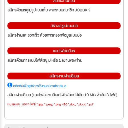
สมัครงานด่วน
สมัครด้วยเรซูเม่รูปแบบเต็ม จากระบบสมาชิก JOBBKK
สร้างเรซูเม่แบบย่อ
สมัครง่ายและรวดเร็ว ด้วยการกรอกข้อมูลแบบย่อ
แนบไฟล์สมัคร
สมัครด้วยการแนบไฟล์เรซูเม่ หรือ ผลงานของท่าน
สมัครงานผ่านอีเมล
คลิกที่นี่เพื่อดูวิธีการใช้งานสมัครด้วยอีเมล
สมัครผ่านอีเมล (แนบไฟล์ผ่านอีเมลได้ไฟล์ละไม่เกิน 10 MB จำกัด 3 ไฟล์)
หมายเหตุ : เฉพาะไฟล์ *.jpg, *.jpeg, *.png หรือ *.doc, *.docx, *.pdf