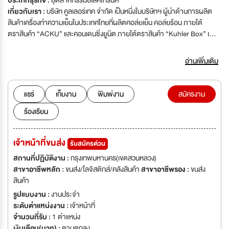
ประเภทธุรกิจ :
อุตสาหกรรมอิเลคโทรนิค
เกี่ยวกับเรา :
บริษัท คูลเลอร์เทค จำกัด เป็นหนึ่งในบริษัทฯ ผู้นำด้านการผลิต
สินค้าเครื่องทำความเย็นในประเทศไทยที่ผลิตคอล์ยเย็น คอล์ยร้อน ภายใต้
ตราสินค้า “ACKU” และคอนเดนซิ่งยูนิต ภายใต้ตราสินค้า “Kuhler Box” เพื่อ
ใช้ในอุตสาหกรรมต่างๆ เช่น อุตสาหกรรมการผลิตอาหารและเครื่องดื่ม ศูนย์
กระจายสินค้า ตู้แช่ ห้องแช่แข็ง ห้องเย็นเก็บสินค้าทั้งขนาดใหญ่และขนาดเล็ก เพื่อ
อ่านเพิ่มเติม
เก็บรักษาผลผลิตทางการเกษตรและสินค้าต่างๆ เช่น อาหารทะเล ผัก ผลไม้ ยา
และสารเคมี ซึ่งเป็นสินค้าที่ต้องการการควบคุมอุณหภูมิคงที่และเหมาะสม เพื่อ
รักษาคุณภาพของสินค้าได้อย่างดีที่สุด
แชร์
เก็บงาน
พิมพ์งาน
สมัครงาน
ร้องเรียน
เจ้าหน้าที่ขนส่ง
รับสมัครด่วน
สถานที่ปฏิบัติงาน :
กรุงเทพมหานคร(เขตสวนหลวง)
สาขาอาชีพหลัก :
ขนส่ง/โลจิสติกส์/คลังสินค้า
สาขาอาชีพรอง :
ขนส่ง
สินค้า
รูปแบบงาน :
งานประจำ
ระดับตำแหน่งงาน :
เจ้าหน้าที่
จำนวนที่รับ :
1 ตำแหน่ง
เงินเดือน(บาท) :
ตามตกลง