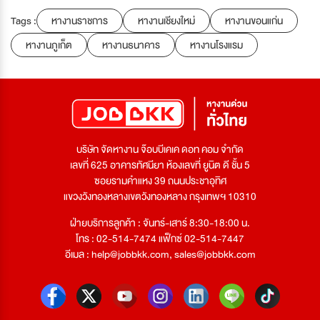
Tags :
หางานราชการ
หางานเชียงใหม่
หางานขอนแก่น
หางานภูเก็ต
หางานธนาคาร
หางานโรงแรม
บริษัท จัดหางาน จ๊อบบีเคเค ดอท คอม จำกัด
เลขที่ 625 อาคารทัศนียา ห้องเลขที่ ยูนิต ดี ชั้น 5
ซอยรามคำแหง 39 ถนนประชาอุทิศ
แขวงวังทองหลางเขตวังทองหลาง กรุงเทพฯ 10310
ฝ่ายบริการลูกค้า : จันทร์-เสาร์ 8:30-18:00 น.
โทร : 02-514-7474 แฟ็กซ์ 02-514-7447
อีเมล :
help@jobbkk.com
,
sales@jobbkk.com