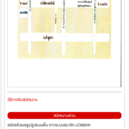
วิธีการรับสมัครงาน
สมัครงานด่วน
สมัครด้วยเรซูเม่รูปแบบเต็ม จากระบบสมาชิก JOBBKK