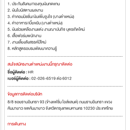
1. ประกันสังคม/กองทุนเงินทดแทน
2. เงินโบนัสตามผลงาน
3. ค่าคอมมิชชั่น/เงินเพิ่มจูงใจ (บางตำแหน่ง)
4. ค่าอาหาร/เบี้ยขยัน (บางตำแหน่ง)
5. เงินช่วยเหลืองานแต่ง งานฌาปนกิจ บุตรเกิดใหม่
6. เสื้อฟอร์มพนักงาน
7. งานเลี้ยงสังสรรค์ปีใหม่
8. หลักสูตรอบรมพัฒนาความรู้
สนใจสมัครงานตำแหน่งงานนี้กรุณาติดต่อ
ชื่อผู้ติดต่อ :
HR
เบอร์ผู้ติดต่อ :
02-026-6519 ต่อ 6012
ข้อมูลการติดต่อบริษัท
8/8 ซอยรามอินทรา 93 (ข้างแฟชั่น ไอส์แลนด์) ถนนรามอินทรา แขวง
คันนายาว เขตคันนายาว จังหวัดกรุงเทพมหานคร 10230 ประเทศไทย
การเดินทาง