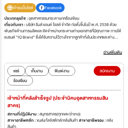
เข้าชมเว็บไซต์
Facebook
ประเภทธุรกิจ :
อุตสาหกรรมกระดาษ/เครืองเขียน
เกี่ยวกับเรา :
บริษัท รีมส์ แอนด์ โรลส์ จำกัด ก่อตั้งขึ้นในปี พ.ศ. 2538 ด้วย
พันธกิจด้านการผลิตและจัดจำหน่ายกระดาษถ่ายเอกสารที่มีคุณภาพ ภายใต้
แบรนด์ “IQ Brand” ซึ่งได้รับความไว้วางใจจากลูกค้าทั่งในประเทศและต่าง
ประเทศมายาวนาน กว่า 30 ปี โดย บริษัทฯ มีสำนักงานใหญ่ตั้งอยู่ที่
กรุงเทพมหานคร และมีโรงงานผลิตกระดาษขนาดใหญ่ที่ทันสมัย บนพื้นที่กว่า
อ่านเพิ่มเติม
18,400 ตารางเมตร ในนิคมอุตสาหกรรมสินสาคร เรามุ่งมั่นพัฒนาอย่างต่อ
เนื่อง ทั้งในด้านเทคโนโลยีการผลิตและมาตรฐานคุณภาพ เพื่อตอบสนองความ
ต้องการของตลาดที่หลากหลาย ปัจจุบัน บริษัทฯ ได้จัดจำหน่ายและให้บริการ
แชร์
เก็บงาน
พิมพ์งาน
สมัครงาน
กลุ่มผลิตภัณฑ์ตั้งแต่กระดาษถ่ายเอกสาร กระดาษสำนักงาน ตลอดจน
ร้องเรียน
ผลิตภัณฑ์ด้านสุขอนามัยและการดูแลความสะอาด เช่น กระดาษทิชชู่ กระดาษ
ชำระ น้ำยาทำความสะอาด และถุงขยะ โดยทุกผลิตภัณฑ์ได้ผ่านการคัดสรร
วัตถุดิบที่เป็นมิตรต่อสิ่งแวดล้อม พร้อมมุ่งเน้นความยั่งยืนในทุกขั้นตอนของ
เจ้าหน้าที่คลังสำเร็จรูป (ประจำนิคมอุตสาหกรรมสิน
กระบวนการผลิต เพื่อยกระดับคุณภาพชีวิตของผู้บริโภคและตอบสนองความ
สาคร)
ต้องการในทุกภาคส่วนอย่างครบวงจร
สถานที่ปฏิบัติงาน :
สมุทรสาคร(ทุกเขต/อำเภอ)
สาขาอาชีพหลัก :
ขนส่ง/โลจิสติกส์/คลังสินค้า
สาขาอาชีพรอง :
คลัง
สินค้า