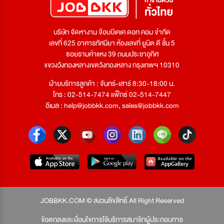
บริษัท จัดหางาน จ๊อบบีเคเค ดอท คอม จำกัด
เลขที่ 625 อาคารทัศนียา ห้องเลขที่ ยูนิต ดี ชั้น 5
ซอยรามคำแหง 39 ถนนประชาอุทิศ
แขวงวังทองหลางเขตวังทองหลาง กรุงเทพฯ 10310
ฝ่ายบริการลูกค้า : จันทร์-เสาร์ 8:30-18:00 น.
โทร : 02-514-7474 แฟ็กซ์ 02-514-7447
อีเมล :
help@jobbkk.com
,
sales@jobbkk.com
JOBBKK.COM © สงวนลิขสิทธิ์ All Right Reserved
ข้อตกลงและเงื่อนไขการใช้บริการสมาชิกผู้ประกอบการ