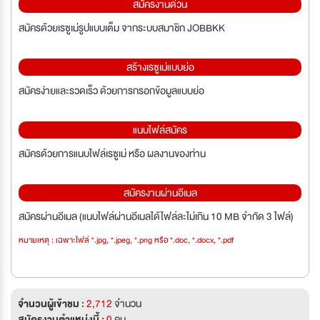
สมัครงานด่วน
สมัครด้วยเรซูเม่รูปแบบเต็ม จากระบบสมาชิก JOBBKK
สร้างเรซูเม่แบบย่อ
สมัครง่ายและรวดเร็ว ด้วยการกรอกข้อมูลแบบย่อ
แนบไฟล์สมัคร
สมัครด้วยการแนบไฟล์เรซูเม่ หรือ ผลงานของท่าน
สมัครงานผ่านอีเมล
สมัครผ่านอีเมล (แนบไฟล์ผ่านอีเมลได้ไฟล์ละไม่เกิน 10 MB จำกัด 3 ไฟล์)
หมายเหตุ : เฉพาะไฟล์ *.jpg, *.jpeg, *.png หรือ *.doc, *.docx, *.pdf
จำนวนผู้เข้าชม :
2,712
จำนวน
สมัครงานตำแหน่งนี้ :
0
คน