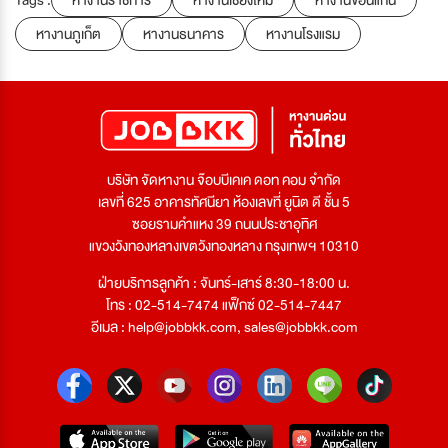
Tags :
หางานราชการ
หางานเชียงใหม่
หางานขอนแก่น
หางานภูเก็ต
หางานธนาคาร
หางานโรงแรม
บริษัท จัดหางาน จ๊อบบีเคเค ดอท คอม จำกัด
เลขที่ 625 อาคารทัศนียา ห้องเลขที่ ยูนิต ดี ชั้น 5
ซอยรามคำแหง 39 ถนนประชาอุทิศ
แขวงวังทองหลางเขตวังทองหลาง กรุงเทพฯ 10310
ฝ่ายบริการลูกค้า : จันทร์-เสาร์ 8:30-18:00 น.
โทร : 02-514-7474 แฟ็กซ์ 02-514-7447
อีเมล :
help@jobbkk.com
,
sales@jobbkk.com