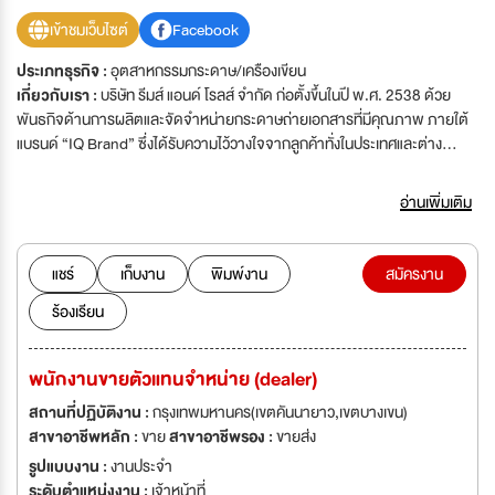
เข้าชมเว็บไซต์
Facebook
ประเภทธุรกิจ :
อุตสาหกรรมกระดาษ/เครืองเขียน
เกี่ยวกับเรา :
บริษัท รีมส์ แอนด์ โรลส์ จำกัด ก่อตั้งขึ้นในปี พ.ศ. 2538 ด้วย
พันธกิจด้านการผลิตและจัดจำหน่ายกระดาษถ่ายเอกสารที่มีคุณภาพ ภายใต้
แบรนด์ “IQ Brand” ซึ่งได้รับความไว้วางใจจากลูกค้าทั่งในประเทศและต่าง
ประเทศมายาวนาน กว่า 30 ปี โดย บริษัทฯ มีสำนักงานใหญ่ตั้งอยู่ที่
กรุงเทพมหานคร และมีโรงงานผลิตกระดาษขนาดใหญ่ที่ทันสมัย บนพื้นที่กว่า
อ่านเพิ่มเติม
18,400 ตารางเมตร ในนิคมอุตสาหกรรมสินสาคร เรามุ่งมั่นพัฒนาอย่างต่อ
เนื่อง ทั้งในด้านเทคโนโลยีการผลิตและมาตรฐานคุณภาพ เพื่อตอบสนองความ
ต้องการของตลาดที่หลากหลาย ปัจจุบัน บริษัทฯ ได้จัดจำหน่ายและให้บริการ
แชร์
เก็บงาน
พิมพ์งาน
สมัครงาน
กลุ่มผลิตภัณฑ์ตั้งแต่กระดาษถ่ายเอกสาร กระดาษสำนักงาน ตลอดจน
ร้องเรียน
ผลิตภัณฑ์ด้านสุขอนามัยและการดูแลความสะอาด เช่น กระดาษทิชชู่ กระดาษ
ชำระ น้ำยาทำความสะอาด และถุงขยะ โดยทุกผลิตภัณฑ์ได้ผ่านการคัดสรร
วัตถุดิบที่เป็นมิตรต่อสิ่งแวดล้อม พร้อมมุ่งเน้นความยั่งยืนในทุกขั้นตอนของ
พนักงานขายตัวแทนจำหน่าย (dealer)
กระบวนการผลิต เพื่อยกระดับคุณภาพชีวิตของผู้บริโภคและตอบสนองความ
ต้องการในทุกภาคส่วนอย่างครบวงจร
สถานที่ปฏิบัติงาน :
กรุงเทพมหานคร(เขตคันนายาว,เขตบางเขน)
สาขาอาชีพหลัก :
ขาย
สาขาอาชีพรอง :
ขายส่ง
รูปแบบงาน :
งานประจำ
ระดับตำแหน่งงาน :
เจ้าหน้าที่