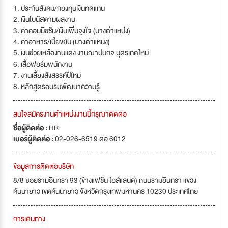
1. ประกันสังคม/กองทุนเงินทดแทน
2. เงินโบนัสตามผลงาน
3. ค่าคอมมิชชั่น/เงินเพิ่มจูงใจ (บางตำแหน่ง)
4. ค่าอาหาร/เบี้ยขยัน (บางตำแหน่ง)
5. เงินช่วยเหลืองานแต่ง งานฌาปนกิจ บุตรเกิดใหม่
6. เสื้อฟอร์มพนักงาน
7. งานเลี้ยงสังสรรค์ปีใหม่
8. หลักสูตรอบรมพัฒนาความรู้
สนใจสมัครงานตำแหน่งงานนี้กรุณาติดต่อ
ชื่อผู้ติดต่อ :
HR
เบอร์ผู้ติดต่อ :
02-026-6519 ต่อ 6012
ข้อมูลการติดต่อบริษัท
8/8 ซอยรามอินทรา 93 (ข้างแฟชั่น ไอส์แลนด์) ถนนรามอินทรา แขวง
คันนายาว เขตคันนายาว จังหวัดกรุงเทพมหานคร 10230 ประเทศไทย
การเดินทาง