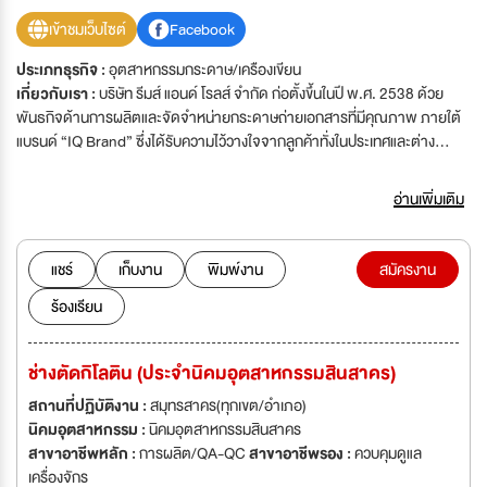
เข้าชมเว็บไซต์
Facebook
ประเภทธุรกิจ :
อุตสาหกรรมกระดาษ/เครืองเขียน
เกี่ยวกับเรา :
บริษัท รีมส์ แอนด์ โรลส์ จำกัด ก่อตั้งขึ้นในปี พ.ศ. 2538 ด้วย
พันธกิจด้านการผลิตและจัดจำหน่ายกระดาษถ่ายเอกสารที่มีคุณภาพ ภายใต้
แบรนด์ “IQ Brand” ซึ่งได้รับความไว้วางใจจากลูกค้าทั่งในประเทศและต่าง
ประเทศมายาวนาน กว่า 30 ปี โดย บริษัทฯ มีสำนักงานใหญ่ตั้งอยู่ที่
กรุงเทพมหานคร และมีโรงงานผลิตกระดาษขนาดใหญ่ที่ทันสมัย บนพื้นที่กว่า
อ่านเพิ่มเติม
18,400 ตารางเมตร ในนิคมอุตสาหกรรมสินสาคร เรามุ่งมั่นพัฒนาอย่างต่อ
เนื่อง ทั้งในด้านเทคโนโลยีการผลิตและมาตรฐานคุณภาพ เพื่อตอบสนองความ
ต้องการของตลาดที่หลากหลาย ปัจจุบัน บริษัทฯ ได้จัดจำหน่ายและให้บริการ
แชร์
เก็บงาน
พิมพ์งาน
สมัครงาน
กลุ่มผลิตภัณฑ์ตั้งแต่กระดาษถ่ายเอกสาร กระดาษสำนักงาน ตลอดจน
ร้องเรียน
ผลิตภัณฑ์ด้านสุขอนามัยและการดูแลความสะอาด เช่น กระดาษทิชชู่ กระดาษ
ชำระ น้ำยาทำความสะอาด และถุงขยะ โดยทุกผลิตภัณฑ์ได้ผ่านการคัดสรร
วัตถุดิบที่เป็นมิตรต่อสิ่งแวดล้อม พร้อมมุ่งเน้นความยั่งยืนในทุกขั้นตอนของ
ช่างตัดกิโลติน (ประจำนิคมอุตสาหกรรมสินสาคร)
กระบวนการผลิต เพื่อยกระดับคุณภาพชีวิตของผู้บริโภคและตอบสนองความ
ต้องการในทุกภาคส่วนอย่างครบวงจร
สถานที่ปฏิบัติงาน :
สมุทรสาคร(ทุกเขต/อำเภอ)
นิคมอุตสาหกรรม :
นิคมอุตสาหกรรมสินสาคร
สาขาอาชีพหลัก :
การผลิต/QA-QC
สาขาอาชีพรอง :
ควบคุมดูแล
เครื่องจักร