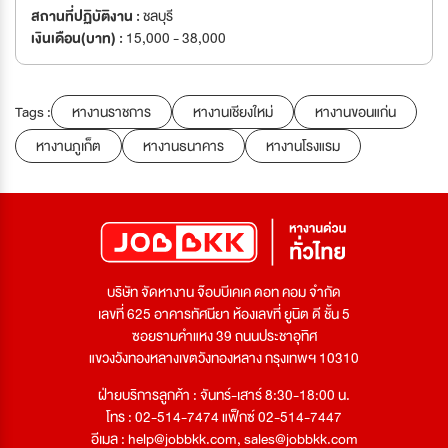
สถานที่ปฏิบัติงาน :
ชลบุรี
เงินเดือน(บาท) :
15,000 - 38,000
Tags :
หางานราชการ
หางานเชียงใหม่
หางานขอนแก่น
หางานภูเก็ต
หางานธนาคาร
หางานโรงแรม
บริษัท จัดหางาน จ๊อบบีเคเค ดอท คอม จำกัด
เลขที่ 625 อาคารทัศนียา ห้องเลขที่ ยูนิต ดี ชั้น 5
ซอยรามคำแหง 39 ถนนประชาอุทิศ
แขวงวังทองหลางเขตวังทองหลาง กรุงเทพฯ 10310
ฝ่ายบริการลูกค้า : จันทร์-เสาร์ 8:30-18:00 น.
โทร : 02-514-7474 แฟ็กซ์ 02-514-7447
อีเมล :
help@jobbkk.com
,
sales@jobbkk.com