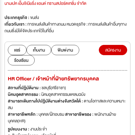
นามเปค เอ็นจิเนียริ่ง แอนด์ ทรานสปอร์ตเทชั่น จำกัด
ประเภทธุรกิจ :
ขนส่ง
เกี่ยวกับเรา :
การขนส่งสินค้าทางถนน หมวดธุรกิจ : การขนส่งสินค้าอื่นๆทาง
ถนนซึ่งมิได้จัดประเภทไว้ในที่อื่น
แชร์
เก็บงาน
พิมพ์งาน
สมัครงาน
ร้องเรียน
HR Officer / เจ้าหน้าที่ฝ่ายทรัพยากรบุคคล
สถานที่ปฏิบัติงาน :
ชลบุรี(ศรีราชา)
นิคมอุตสาหกรรม :
นิคมอุตสาหกรรมแหลมฉบัง
สามารถเดินทางไปปฏิบัติงานต่างจังหวัดได้ :
ตามโอกาสและความเหมาะ
สม
สาขาอาชีพหลัก :
บุคคล/ฝึกอบรม
สาขาอาชีพรอง :
พนักงานฝ่าย
บุคคล(HR)
รูปแบบงาน :
งานประจำ