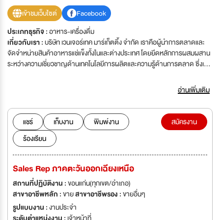
เข้าชมเว็บไซต์
Facebook
ประเภทธุรกิจ :
อาหาร-เครื่องดื่ม
เกี่ยวกับเรา :
บริษัท เวนเจอร์เทค มาร์เก็ตติ้ง จำกัด เราคือผู้นำการตลาดและ
จัดจำหน่ายสินค้าอาหารแช่แข็งทั้งในและต่างประเทศ โดยยึดหลักการผสมผสาน
ระหว่างความเชี่ยวชาญด้านเทคโนโลยีการผลิตและความรู้ด้านการตลาด ซึ่งเป็น
จุดแข็งของเรา ภายใต้แบรนด์ปูอัด "CHEF KANI EXPRESS", วาซาบิ
"WASABI-O", แผ่นแป้ง "HIPPO" และสถาบันสอนทำอาหาร "The V-
อ่านเพิ่มเติม
School" ปรัชญาของเรา “ เราจะไปไหน? ”ความมุ่งมั่น เป็นองค์กรที่น่าทำงาน
Employer of Choice ยึดมั่นคุณภาพสินค้า คุณภาพสูง ให้ความสะดวกต่อผู้
บริโภค มีคุณค่าทางอาหาร ถือมั่นความรับผิดชอบต่อสังคม “ เราทำอะไร? ” เรา
แชร์
เก็บงาน
พิมพ์งาน
สมัครงาน
ต้องการเป็นพลังในการขับเคลื่อนชีวิตของคนพิการเพื่อให้เกิดความสมดุลทาง
ร้องเรียน
ชีวิต และสังคมโดยได้ก่อตั้ง มูลนิธิ “ซาย มูฟเม้นท์” เป็นองค์กรเอกชนที่ไม่แสวงหา
ผลกำไรที่ประสงค์จะให้ความช่วยเหลือและพัฒนาคุณภาพชีวิตของเด็กที่มีความ
พิการทางด้านร่างกายในส่วนของการเคลื่อนไหว รวมไปถึงครอบครัวของเด็ก
Sales Rep ภาคตะวันออกเฉียงเหนือ
พิการและสังคมที่เด็กอาศัยอยู่ โดยมีเป้าหมายที่จะทำให้สังคมได้ตระหนักรู้และ
เกิดความเข้าใจพวกเขาในทางที่ดีขึ้น เพื่อก้าวสู่สังคมที่ปราศจากอุปสรรคทั้งทาง
สถานที่ปฏิบัติงาน :
ขอนแก่น(ทุกเขต/อำเภอ)
ร่างกาย ทางจิตใจ สิ่งแวดล้อม และทางจิตวิญญาณ ทั้งในประเทศไทยและประเทศ
สาขาอาชีพหลัก :
ขาย
สาขาอาชีพรอง :
ขายอื่นๆ
ในเอเชียตะวันออกเฉียงใต้ เวนเจอร์เทค 360 องศา เวนเจอร์เทคเกอร์
รูปแบบงาน :
งานประจำ
(Ventureteckkers) ต้องการเป็นผู้ให้ ผู้สร้าง ผู้ส่งเสริม แนวคิดหลักการดำเนิน
ระดับตำแหน่งงาน :
เจ้าหน้าที่