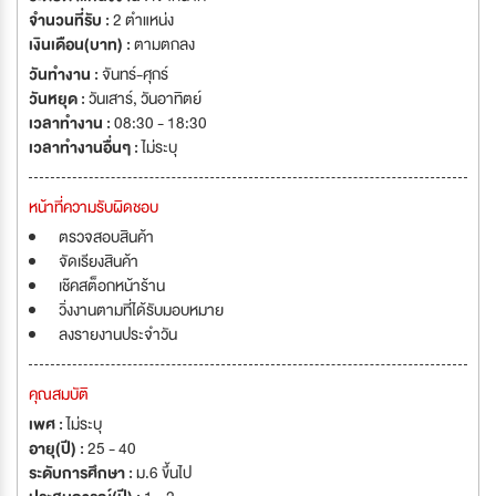
ชีวิต และ มุ่งมั่นในการสร้างสภาพแวดล้อมการทำงานในองค์กรของเราให้มีความ
จำนวนที่รับ :
2 ตำแหน่ง
สมดุลระหว่างการสร้างความมั่นคงของชีวิต ไปพร้อมๆ กับการมีคุณภาพชีวิตที่
เงินเดือน(บาท) :
ตามตกลง
ดี เราเปรียบเสมือนสถานบันแห่งชีวิต ทั้งการให้โอกาส การเรียนรู้ การพึ่งพา
วันทำงาน :
จันทร์-ศุกร์
ตนเอง เพื่อยกระดับคุณภาพชีวิตของบุคลากรของเรา และมุ่งมั่นที่จะสร้างผู้นำที่
วันหยุด :
วันเสาร์
,
วันอาทิตย์
ดีเพื่อให้เกิดขึ้นทุกระดับ ความต้องการของเรา “เราต้องการอะไร? ” เรากำลัง
เวลาทำงาน :
08:30 - 18:30
มองหาคนที่มีวิสัยทัศน์ หรือเจตนารมณ์เดียวกัน และคนที่มีความมุ่งมั่น ตั้งใจ ใฝ่
เวลาทำงานอื่นๆ :
ไม่ระบุ
เรียนรู้ พัฒนาตน เพื่อความสำเร็จ เพื่อมาสืบทอด DNA of Venturetekker
เพื่อมาขับเคลื่อนองค์กร ด้านโอกาสความก้าวหน้า “เราให้อะไร? ” โอกาสที่เท่า
หน้าที่ความรับผิดชอบ
เทียมกัน : พนักงานทุกระดับสามารถก้าวขึ้นเป็นผู้บริหารได้ทุกตำแหน่ง การ
พัฒนาและส่งเสริมการเรียนรู้ : พนักงานจะได้รับการสอน ฝึกอบรม ให้เป็นผู้นำที่
ตรวจสอบสินค้า
ดี ทั้งในองค์กร และชีวิตส่วนตัว สวัสดิการและสิทธิประโยชน์ : เราให้ความสำคัญ
จัดเรียงสินค้า
ชีวิตความเป็นอยู่ของเหล่าพนักงานทุกคน เราเชื่อมั่นว่าคุณภาพที่ดีของพนักงาน
เช๊คสต็อกหน้าร้าน
คือความสำเร็จขององค์กร
วิ่งงานตามที่ได้รับมอบหมาย
ลงรายงานประจำวัน
คุณสมบัติ
เพศ :
ไม่ระบุ
อายุ(ปี) :
25 - 40
ระดับการศึกษา :
ม.6 ขึ้นไป