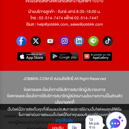
แขวงวังทองหลางเขตวังทองหลาง กรุงเทพฯ 10310
ฝ่ายบริการลูกค้า : จันทร์-เสาร์ 8:30-18:00 น.
โทร : 02-514-7474 แฟ็กซ์ 02-514-7447
อีเมล :
help@jobbkk.com
,
sales@jobbkk.com
JOBBKK.COM © สงวนลิขสิทธิ์ All Right Reserved
ข้อตกลงและเงื่อนไขการใช้บริการสมาชิกผู้ประกอบการ
ข้อตกลงและเงื่อนไขการใช้บริการสมาชิกผู้สมัครงาน
นโยบายความเป็นส่วนตัว
นโยบายคุกกี้
เว็บไซต์นี้มีการจัดเก็บคุกกี้เพื่อมอบประสบการณ์การใช้งานเว็บไซต์ของคุณให้ดียิ่ง
ขึ้นการดำเนินการต่อบนเว็บไซต์นี้ถือว่าคุณยอมรับการใช้งานคุกกี้
jobbkk มีเพียงเว็บเดียวเท่านั้น ไม่มีเว็บเครือข่าย โปรดอย่าหลงเชื่อผู้แอบอ้าง และ
อ่านเพิ่มเติม
หากผู้ใดแอบอ้าง ไม่ว่าทาง Email, โทรศัพท์, SMS หรือทางใดก็ตาม จะถูก
ยอมรับ
ปิด
ดำเนินคดีตามที่กฎหมายบัญญัติไว้สูงสุด