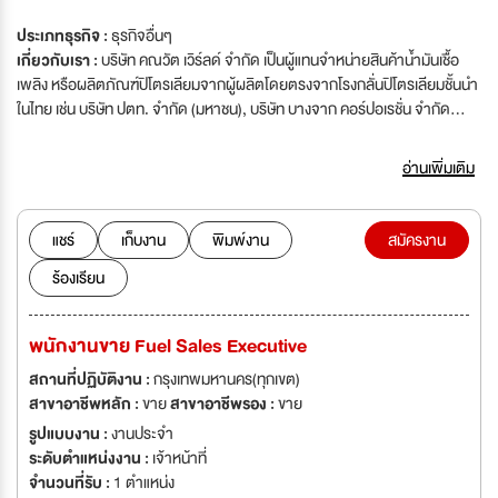
ประเภทธุรกิจ :
ธุรกิจอื่นๆ
เกี่ยวกับเรา :
บริษัท คณวัต เวิร์ลด์ จำกัด เป็นผู้แทนจำหน่ายสินค้าน้ำมันเชื้อ
เพลิง หรือผลิตภัณฑ์ปิโตรเลียมจากผู้ผลิตโดยตรงจากโรงกลั่นปิโตรเลียมชั้นนำ
ในไทย เช่น บริษัท ปตท. จำกัด (มหาชน), บริษัท บางจาก คอร์ปอเรชั่น จำกัด
(มหาชน) เป็นต้น อีกทั้งทางบริษัทฯ มีบุคลากรที่มีประสบการณ์เกี่ยวกับธุรกิจ
พลังงานโดยตรงที่สามารถให้คำแนะนำลูกค้าเกี่ยวกับสินค้ากลุ่มปิโตรเลียมทุก
อ่านเพิ่มเติม
ชนิดด้วยความเชี่ยวชาญพร้อมทั้งมีวิศวกรที่พร้อมให้คำปรึกษาเกี่ยวกับการ
เลือกสรรประเภทของน้ำมันที่เหมาะสมกับประเภทธุรกิจของลูกค้า
แชร์
เก็บงาน
พิมพ์งาน
สมัครงาน
ร้องเรียน
พนักงานขาย Fuel Sales Executive
สถานที่ปฏิบัติงาน :
กรุงเทพมหานคร(ทุกเขต)
สาขาอาชีพหลัก :
ขาย
สาขาอาชีพรอง :
ขาย
รูปแบบงาน :
งานประจำ
ระดับตำแหน่งงาน :
เจ้าหน้าที่
จำนวนที่รับ :
1 ตำแหน่ง