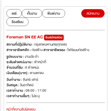
แชร์
เก็บงาน
พิมพ์งาน
สมัครงาน
ร้องเรียน
Foreman SN EE AC
รับสมัครด่วน
สถานที่ปฏิบัติงาน :
กรุงเทพมหานคร(ทุกเขต)
สาขาอาชีพหลัก :
ก่อสร้าง
สาขาอาชีพรอง :
โฟร์แมนก่อสร้าง
รูปแบบงาน :
งานประจำ
ระดับตำแหน่งงาน :
เจ้าหน้าที่
จำนวนที่รับ :
6 ตำแหน่ง
เงินเดือน(บาท) :
ตามตกลง
วันทำงาน :
จันทร์-เสาร์
วันหยุด :
วันอาทิตย์
เวลาทำงาน :
08:00 - 17:00
เวลาทำงานอื่นๆ :
ไม่ระบุ
หน้าที่ความรับผิดชอบ