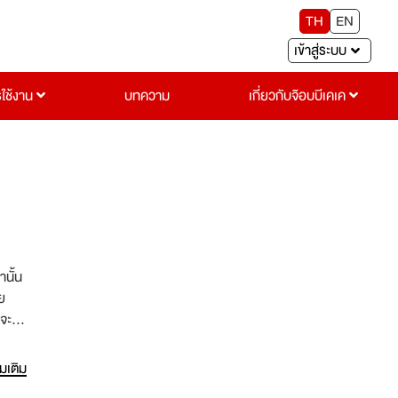
TH
EN
เข้าสู่ระบบ
รใช้งาน
บทความ
เกี่ยวกับจ๊อบบีเคเค
นั้น
่จะ
การ
่มเติม
างที่