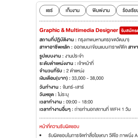
เราสามารถเพื่อเติมเต็มการเทรน
Nawamin , Sukhum
แชร์
เก็บงาน
พิมพ์งาน
ร้องเรีย
Graphic & Multimedia Designer
รับสมัคร
สถานที่ปฏิบัติงาน :
กรุงเทพมหานคร(เขตวัฒนา)
สาขาอาชีพหลัก :
ออกแบบ/เขียนแบบ/กราฟฟิค
สาขา
รูปแบบงาน :
งานประจำ
ระดับตำแหน่งงาน :
เจ้าหน้าที่
จำนวนที่รับ :
2 ตำแหน่ง
เงินเดือน(บาท) :
33,000 - 38,000
วันทำงาน :
จันทร์-เสาร์
วันหยุด :
ไม่ระบุ
เวลาทำงาน :
09:00 - 18:00
เวลาทำงานอื่นๆ :
ถ่ายทำนอกสถานที่ WFH 1 วัน
หน้าที่ความรับผิดชอบ
รับผิดชอบในการจัดทำสื่อโฆษณา วีดีโอ ภาพนิ่ง 