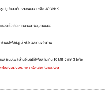
รซูเม่รูปแบบเต็ม จากระบบสมาชิก JOBBKK
ละรวดเร็ว ด้วยการกรอกข้อมูลแบบย่อ
ารแนบไฟล์เรซูเม่ หรือ ผลงานของท่าน
เมล (แนบไฟล์ผ่านอีเมลได้ไฟล์ละไม่เกิน 10 MB จำกัด 3 ไฟล์)
าะไฟล์ *.jpg, *.jpeg, *.png หรือ *.doc, *.docx, *.pdf