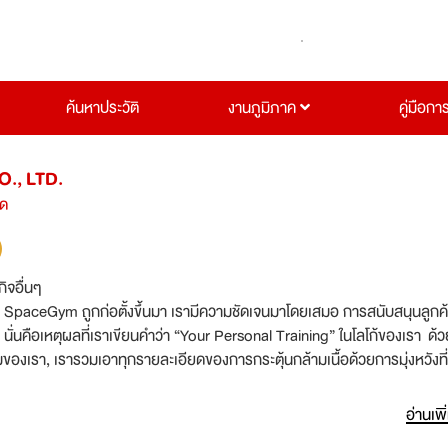
ค้นหาประวัติ
งานภูมิภาค
คู่มือกา
., LTD.
ัด
กิจอื่นๆ
แต่ SpaceGym ถูกก่อตั้งขึ้นมา เรามีความชัดเจนมาโดยเสมอ การสนับสนุนลูกค้า
 นั่นคือเหตุผลที่เราเขียนคำว่า “Your Personal Training” ในโลโก้ของเรา ด้วย
องเรา, เรารวมเอาทุกรายละเอียดของการกระตุ้นกล้ามเนื้อด้วยการมุ่งหวังที
ูปธรรมสำหรับทุกสมาชิก ผลลัพธ์: ทุกรายละเอียดถูกวิเคราะห์, แรงบันดาลใจใน
ราคือสิ่งสำคัญในแนวคิดนี้ พวกเขารับผิดชอบใน
อ่านเพิ
ห้ลูกค้าของเราได้สัมผัสประสบการณ์การออกกำลังกายรูปแบบใหม่ เราทำทุกอย่