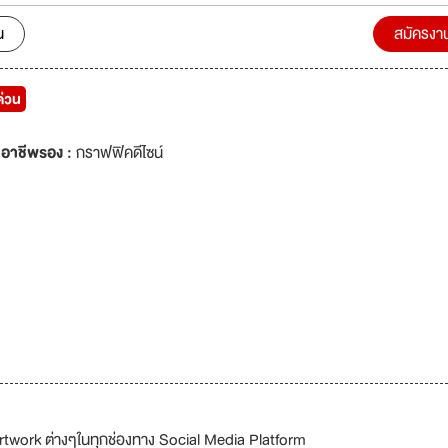
นิ่ง EMS ที่มีประสิทธิภาพ ปัจจุบันมี 5 สาขา The Walk Kaset
vit 24 , Mueaung Thong Thani, Chaiyapuek, Oceanic Phuket
น
สมัครงา
ด่วน
อาชีพรอง :
กราฟฟิคดีไซน์
Artwork ต่างๆในทุกช่องทาง Social Media Platform