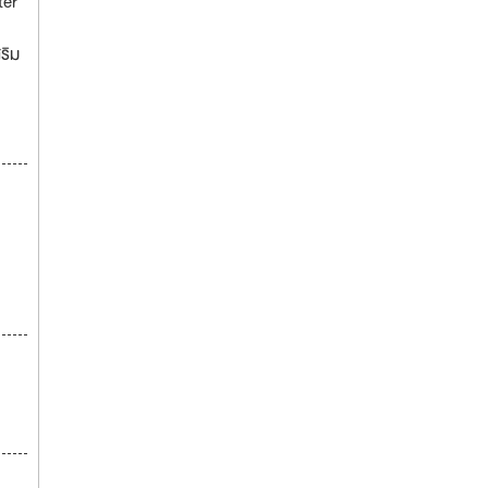
ter
ริม