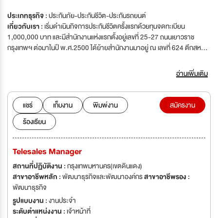
ประเภทธุรกิจ :
ประกันภัย-ประกันชีวิต-ประกันรถยนต์
เกี่ยวกับเรา :
เริ่มดำเนินกิจการประกันชีวิตครั้งแรกด้วยทุนจดทะเบียน
1,000,000 บาท และมีสำนักงานแห่งแรกตั้งอยู่เลขที่ 25-27 ถนนเยาวราช
กรุงเทพฯ ต่อมาในปี พ.ศ.2500 ได้ย้ายสำนักงานมาอยู่ ณ เลขที่ 624 ตึกสห
ธนาคาร และในปี พ.ศ.2502 ได้ย้ายสำนักงานมาอยู่ ณ อาคาร 8 ถนน
ราชดำเนิน พร้อมกับได้ดำเนินกิจการเรื่อยมา จนกระทั่งในปี พ.ศ.2513 จึงได้มี
อ่านเพิ่มเติม
การเปลี่ยนแปลงคณะกรรมการบริหารชุดใหม่ อันมีนายวานิช ไชยวรรณ เป็นผู้นำ
เข้ามาปรับปรุงโครงสร้าง และระบบบริหารงานครั้งใหญ่ โดยมีนายอนิวรรตน์
กฤตยากีรณ เป็นกำลังสำคัญในการวางรากฐานการดำเนินงานที่ทันสมัย และมี
แชร์
เก็บงาน
พิมพ์งาน
สมัครงาน
ประสิทธิภาพ รวมทั้งได้ปรับปรุงโครงสร้างระบบงาน ตลอดจนวางแผนพัฒนา
ร้องเรียน
จนไทยประกันชีวิตสมบูรณ์ในทุก ๆ ด้าน ตลอดระยะเวลาที่ผ่านมาไทยประกันชีวิต
ได้สั่งสมประสบการณ์ และความชำนาญในการดำเนินธุรกิจ ทั้งยังได้รับความเชื่อ
มั่นศรัทธาจากมหาชนเพิ่มขึ้นตามลำดับ เป็นผลให้ไทยประกันชีวิตก้าวขึ้นสู่บริษัท
Telesales Manager
ประกันชีวิตชั้นแนวหน้าของคนไทยในปัจจุบัน ร่วมเป็นหนึ่งในบุคลากรของ บริษัท
ไทยประกันชีวิต จำกัด (มหาชน) บริษัทประกันชีวิตซึ่งก่อตั้งขึ้นบนแผ่นดินไทยโดย
สถานที่ปฏิบัติงาน :
กรุงเทพมหานคร(เขตดินแดง)
คนไทย และเพื่อคนไทยมากกว่า 70 ปี
สาขาอาชีพหลัก :
พัฒนาธุรกิจและพัฒนาองค์กร
สาขาอาชีพรอง :
พัฒนาธุรกิจ
รูปแบบงาน :
งานประจำ
ระดับตำแหน่งงาน :
เจ้าหน้าที่