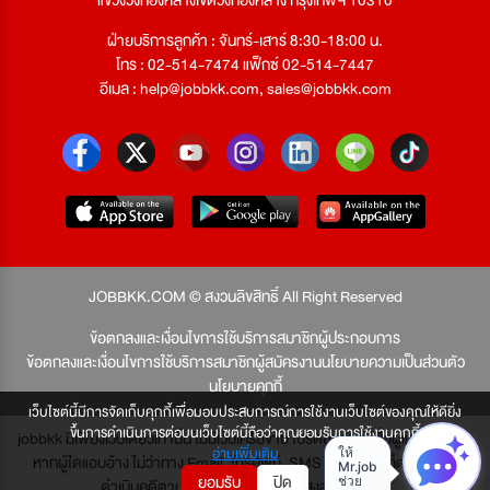
ฝ่ายบริการลูกค้า : จันทร์-เสาร์ 8:30-18:00 น.
โทร : 02-514-7474 แฟ็กซ์ 02-514-7447
อีเมล :
help@jobbkk.com
,
sales@jobbkk.com
JOBBKK.COM © สงวนลิขสิทธิ์ All Right Reserved
ข้อตกลงและเงื่อนไขการใช้บริการสมาชิกผู้ประกอบการ
ข้อตกลงและเงื่อนไขการใช้บริการสมาชิกผู้สมัครงาน
นโยบายความเป็นส่วนตัว
นโยบายคุกกี้
เว็บไซต์นี้มีการจัดเก็บคุกกี้เพื่อมอบประสบการณ์การใช้งานเว็บไซต์ของคุณให้ดียิ่ง
ขึ้นการดำเนินการต่อบนเว็บไซต์นี้ถือว่าคุณยอมรับการใช้งานคุกกี้
jobbkk มีเพียงเว็บเดียวเท่านั้น ไม่มีเว็บเครือข่าย โปรดอย่าหลงเชื่อผู้แอบอ้าง และ
อ่านเพิ่มเติม
หากผู้ใดแอบอ้าง ไม่ว่าทาง Email, โทรศัพท์, SMS หรือทางใดก็ตาม จะถูก
ยอมรับ
ปิด
ดำเนินคดีตามที่กฎหมายบัญญัติไว้สูงสุด