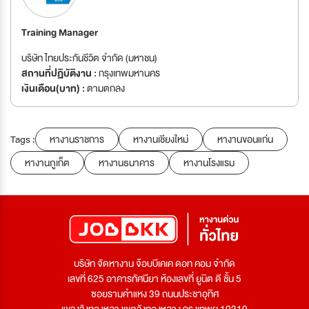
Training Manager
บริษัท ไทยประกันชีวิต จำกัด (มหาชน)
สถานที่ปฏิบัติงาน :
กรุงเทพมหานคร
เงินเดือน(บาท) :
ตามตกลง
Tags :
หางานราชการ
หางานเชียงใหม่
หางานขอนแก่น
หางานภูเก็ต
หางานธนาคาร
หางานโรงแรม
บริษัท จัดหางาน จ๊อบบีเคเค ดอท คอม จำกัด
เลขที่ 625 อาคารทัศนียา ห้องเลขที่ ยูนิต ดี ชั้น 5
ซอยรามคำแหง 39 ถนนประชาอุทิศ
แขวงวังทองหลางเขตวังทองหลาง กรุงเทพฯ 10310