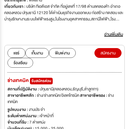
ประเภทธุรกิจ :
พลังงาน
เกี่ยวกับเรา :
บริษัท ทีเอดีเอส จำกัด ที่อยู่เลขที่ 17/98 ตำบลคลองห้า อำเภอ
คลองหลวง ปทุมธานี 12120 ได้ดำเนินธุรกิจงานออกแบบ ก่อสร้าง ทดสอบ และ
บำรุงรักษางานระบบไฟฟ้าแรงสูง,ในโรงงานอุตสาหกรรม,สถานีไฟฟ้า,โรง
ไฟฟ้า กับหน่วยงานภาครัฐและเอกชน มากมาย ในปัจจุบัน บริษัทฯ ต้องการรับ
สมัครงานตำแหน่งดังต่อไปนี้
อ่านเพิ่มเติม
แชร์
เก็บงาน
พิมพ์งาน
สมัครงาน
ร้องเรียน
ช่างเทคนิค
รับสมัครด่วน
สถานที่ปฏิบัติงาน :
ปทุมธานี(คลองหลวง,ธัญบุรี,ลำลูกกา)
สาขาอาชีพหลัก :
ช่าง/ช่างเทคนิค/อิเลคโทรนิค
สาขาอาชีพรอง :
ช่าง
เทคนิค
รูปแบบงาน :
งานประจำ
ระดับตำแหน่งงาน :
เจ้าหน้าที่
จำนวนที่รับ :
7 ตำแหน่ง
เงินเดือน(บาท) :
15,000 - 25,000