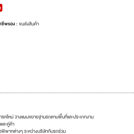
น
าชีพรอง :
ขนส่งสินค้า
นแทรคใหม่ วางแผนขยายฐานรถตามพื้นที่และประเภทงาน
ละคู่ค้า
้อพิพาทต่างๆ ระหว่างบริษัทกับรถร่วม