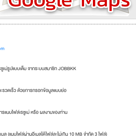
om
รซูเม่รูปแบบเต็ม จากระบบสมาชิก JOBBKK
ละรวดเร็ว ด้วยการกรอกข้อมูลแบบย่อ
ารแนบไฟล์เรซูเม่ หรือ ผลงานของท่าน
เมล (แนบไฟล์ผ่านอีเมลได้ไฟล์ละไม่เกิน 10 MB จำกัด 3 ไฟล์)