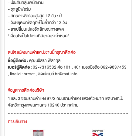
- ประกันกลุ่มพนักงาน
- ชุดยูนิฟอร์ม
- สิทธิลาพักร้อนสูงสุด 12 วัน / ปี
- วันหยุดนักขัตฤกษ์ ไม่ต่ำกว่า 13 วัน
- ลาเปลี่ยนแปลงอัตลักษณ์ทางเพศ
* เงื่อนไขเป็นไปตามที่สมาคมฯ กำหนด*
สนใจสมัครงานตำแหน่งงานนี้กรุณาติดต่อ
ชื่อผู้ติดต่อ :
คุณนริสรา พิลากุล
เบอร์ผู้ติดต่อ :
02-7316532 ต่อ 101 , 401 เบอร์มือถือ 062-9837453
, line id : hrrsat , ติดต่อเมล์
hr@rsat.info
ข้อมูลการติดต่อบริษัท
1 และ 3 ซอยรามคำแหง 97/2 ถนนรามคำแหง แขวงหัวหมาก เขตบางกะปิ
จังหวัดกรุงเทพมหานคร 10240 ประเทศไทย
การเดินทาง