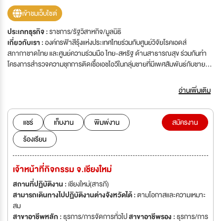
เข้าชมเว็บไซต์
ประเภทธุรกิจ :
ราชการ/รัฐวิสาหกิจ/มูลนิธิ
เกี่ยวกับเรา :
องค์กรฟ้าสีรุ้งแห่งประเทศไทยร่วมกับศูนย์วิจัยโรคเอดส์
สภากาชาดไทย และศูนย์ความร่วมมือ ไทย-สหรัฐ ด้านสาธารณสุข ร่วมกันทำ
โครงการสำรวจความชุกการติดเชื้อเอชไอวีในกลุ่มชายที่มีเพศสัมพันธ์กับชายใน
กรุงเทพมหานคร ครั้งแรกในปี พ.ศ.๒๕๔๖ ซึ่งผลการติดเชื้อออกมาสูงถึงร้อยละ
๑๗.๘ ทำให้เกิดการตื่นตัวอย่างมากและมีองค์กรที่ทำงานในกลุ่มชายที่มีเพศ
อ่านเพิ่มเติม
สัมพันธ์กับชายเกิดในประเทศไทยมากมาย กลุ่มอาสาสมัครฟ้าสีรุ้งเองก็รวมตัว
กันเป็นสมาชิกที่เข้มแข็งมากขึ้นแล้วจดทะเบียนเป็น “สมาคมฟ้าสีรุ้งแห่ง
ประเทศไทย” ในปี พ.ศ.๒๕๔๖ ปัจจุบันสมาคมฟ้าสีรุ้งแห่งประเทศไทยมีการ
แชร์
เก็บงาน
พิมพ์งาน
สมัครงาน
ดำเนินโครงการด้านสุขภาพเฉพาะสำหรับ กลุ่มชายมีเพศสัมพันธ์กับชาย คน
ร้องเรียน
ข้ามเพศ (สาวประเภทสอง) หญิงรักหญิง รวมถึงการทำงานประเด็นเรื่องสิทธิของ
ผู้ที่มีความหลากหลายทางเพศ
เจ้าหน้าที่กิจกรรม จ.เชียงใหม่
สถานที่ปฏิบัติงาน :
เชียงใหม่(สารภี)
สามารถเดินทางไปปฏิบัติงานต่างจังหวัดได้ :
ตามโอกาสและความเหมาะ
สม
สาขาอาชีพหลัก :
ธุรการ/การจัดการทั่วไป
สาขาอาชีพรอง :
ธุรการ/การ