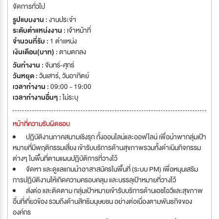
จัดการทั่วไป
รูปแบบงาน :
งานประจำ
ระดับตำแหน่งงาน :
เจ้าหน้าที่
จำนวนที่รับ :
1 ตำแหน่ง
เงินเดือน(บาท) :
ตามตกลง
วันทำงาน :
จันทร์-ศุกร์
วันหยุด :
วันเสาร์
,
วันอาทิตย์
เวลาทำงาน :
09:00 - 19:00
เวลาทำงานอื่นๆ :
ไม่ระบุ
หน้าที่ความรับผิดชอบ
ปฏิบัติงานภาคสนามเชิงรุก ทั้งออนไลน์และออฟไลน์ เพื่อนำพากลุ่มเป้า
หมายที่มีพฤติกรรมเสี่ยง เข้ารับบริการด้านสุขภาพรวมทั้งดำเนินกิจกรรม
ต่างๆ ในพื้นที่ตามแผนปฏิบัติการที่วางไว้
จัดหา และดูแลแกนนำอาสาสมัครในพื้นที่ (ระบบ PM) เพื่อหนุนเสริม
การปฏิบัติงานให้เกิดความครอบคลุม และบรรลุเป้าหมายที่วางไว้
ส่งต่อ และติดตาม กลุ่มเป้าหมายเข้ารับบริการด้านเอชไอวีและสุขภาพ
อื่นที่เกี่ยวข้อง รวมถึงด้านสิทธิมนุษยชน อย่างต่อเนื่องตามพันธกิจของ
องค์กร