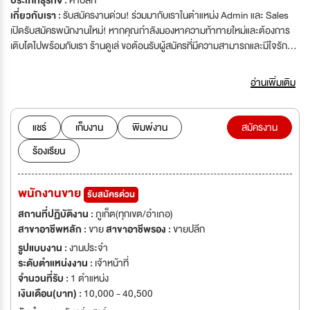
ประเภทธุรกิจ :
ค้าปลีก
เกี่ยวกับเรา :
รับสมัครงานด่วน! ร่วมมากับเราในตำแหน่ง Admin และ Sales
เปิดรับสมัครพนักงานใหม่! หากคุณกำลังมองหาความท้าทายใหม่และต้องการ
เติบโตไปพร้อมกับเรา ร้านดูเล่ ขอต้อนรับผู้สมัครที่มีความสามารถและมีใจรัก
งานบริการ มาร่วมสร้างความสำเร็จไปด้วยกันในตำแหน่งดังต่อไปนี้:
อ่านเพิ่มเติม
แชร์
เก็บงาน
พิมพ์งาน
สมัครงาน
ร้องเรียน
พนักงานขาย
รับสมัครด่วน
สถานที่ปฏิบัติงาน :
ภูเก็ต(ทุกเขต/อำเภอ)
สาขาอาชีพหลัก :
ขาย
สาขาอาชีพรอง :
ขายปลีก
รูปแบบงาน :
งานประจำ
ระดับตำแหน่งงาน :
เจ้าหน้าที่
จำนวนที่รับ :
1 ตำแหน่ง
เงินเดือน(บาท) :
10,000 - 40,500