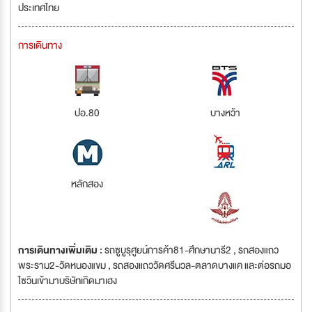
ประเทศไทย
การเดินทาง
ปอ.80
บางหว้า
หลักสอง
การเดินทางเพิ่มเติม :
รถซูบูรุศูยน์การค้า81-ศึกษานารี2 , รถสองแถว
พระราม2-วัดหนองแขม , รถสองแถววัดศรีนวล-ตลาดบางแค และต่อรถมอ
ไซวินเข้ามาบริษัทเกิดมาเฮง