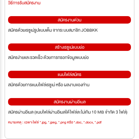
วิธีการรับสมัครงาน
สมัครงานด่วน
สมัครด้วยเรซูเม่รูปแบบเต็ม จากระบบสมาชิก JOBBKK
สร้างเรซูเม่แบบย่อ
สมัครง่ายและรวดเร็ว ด้วยการกรอกข้อมูลแบบย่อ
แนบไฟล์สมัคร
สมัครด้วยการแนบไฟล์เรซูเม่ หรือ ผลงานของท่าน
สมัครงานผ่านอีเมล
สมัครผ่านอีเมล (แนบไฟล์ผ่านอีเมลได้ไฟล์ละไม่เกิน 10 MB จำกัด 3 ไฟล์)
หมายเหตุ : เฉพาะไฟล์ *.jpg, *.jpeg, *.png หรือ *.doc, *.docx, *.pdf