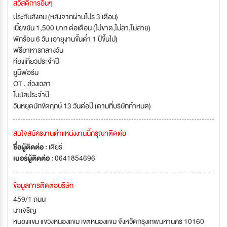
สวัสดิการอื่นๆ
ประกันสังคม (หลังจากผ่านโปร 3 เดือน)
เบี้ยขยัน 1,500 บาท ต่อเดือน (ไม่ขาด,ไม่ลา,ไม่สาย)
พักร้อน 6 วัน (อายุงานขั้นต่ำ 1 ปีขึ้นไป)
ฟรีอาหารกลางวัน
ท่องเที่ยวประจำปี
ยูนิฟอร์ม
OT , ล่วงเวลา
โบนัสประจำปี
วันหยุดนักขัตฤกษ์ 13 วันต่อปี (ตามที่บริษัทกำหนด)
สนใจสมัครงานตำแหน่งงานนี้กรุณาติดต่อ
ชื่อผู้ติดต่อ :
เดียร์
เบอร์ผู้ติดต่อ :
0641854696
ข้อมูลการติดต่อบริษัท
459/1 ถนน
มาเจริญ
หนองแขม แขวงหนองแขม เขตหนองแขม จังหวัดกรุงเทพมหานคร 10160