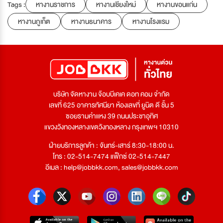
Tags :
หางานราชการ
หางานเชียงใหม่
หางานขอนแก่น
หางานภูเก็ต
หางานธนาคาร
หางานโรงแรม
บริษัท จัดหางาน จ๊อบบีเคเค ดอท คอม จำกัด
เลขที่ 625 อาคารทัศนียา ห้องเลขที่ ยูนิต ดี ชั้น 5
ซอยรามคำแหง 39 ถนนประชาอุทิศ
แขวงวังทองหลางเขตวังทองหลาง กรุงเทพฯ 10310
ฝ่ายบริการลูกค้า : จันทร์-เสาร์ 8:30-18:00 น.
โทร : 02-514-7474 แฟ็กซ์ 02-514-7447
อีเมล :
help@jobbkk.com
,
sales@jobbkk.com