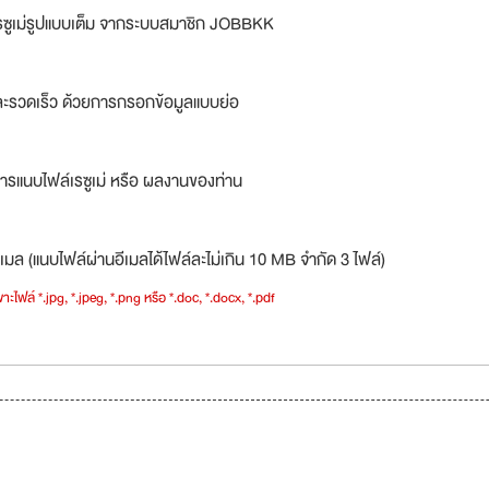
รซูเม่รูปแบบเต็ม จากระบบสมาชิก JOBBKK
ละรวดเร็ว ด้วยการกรอกข้อมูลแบบย่อ
ารแนบไฟล์เรซูเม่ หรือ ผลงานของท่าน
เมล (แนบไฟล์ผ่านอีเมลได้ไฟล์ละไม่เกิน 10 MB จำกัด 3 ไฟล์)
าะไฟล์ *.jpg, *.jpeg, *.png หรือ *.doc, *.docx, *.pdf