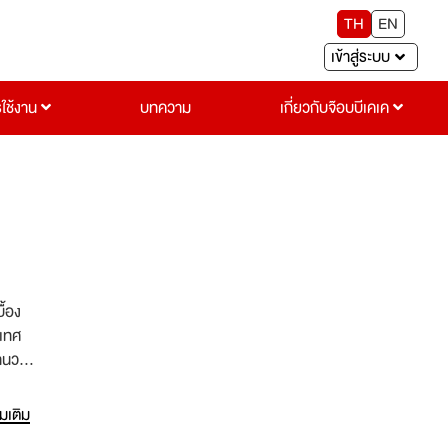
TH
EN
เข้าสู่ระบบ
รใช้งาน
บทความ
เกี่ยวกับจ๊อบบีเคเค
ื้อง
ะเทศ
จำนวน
่มเติม