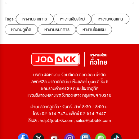
Tags :
หางานราชการ
หางานเชียงใหม่
หางานขอนแก่น
หางานภูเก็ต
หางานธนาคาร
หางานโรงแรม
บริษัท จัดหางาน จ๊อบบีเคเค ดอท คอม จำกัด
เลขที่ 625 อาคารทัศนียา ห้องเลขที่ ยูนิต ดี ชั้น 5
ซอยรามคำแหง 39 ถนนประชาอุทิศ
แขวงวังทองหลางเขตวังทองหลาง กรุงเทพฯ 10310
ฝ่ายบริการลูกค้า : จันทร์-เสาร์ 8:30-18:00 น.
โทร : 02-514-7474 แฟ็กซ์ 02-514-7447
อีเมล :
help@jobbkk.com
,
sales@jobbkk.com