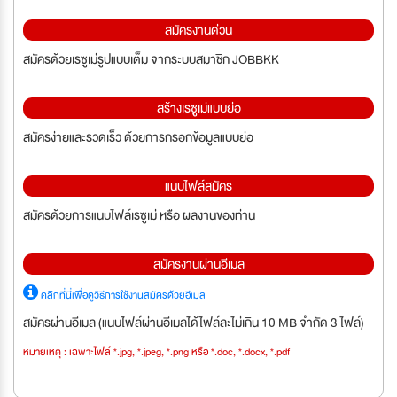
สมัครงานด่วน
สมัครด้วยเรซูเม่รูปแบบเต็ม จากระบบสมาชิก JOBBKK
สร้างเรซูเม่แบบย่อ
สมัครง่ายและรวดเร็ว ด้วยการกรอกข้อมูลแบบย่อ
แนบไฟล์สมัคร
สมัครด้วยการแนบไฟล์เรซูเม่ หรือ ผลงานของท่าน
สมัครงานผ่านอีเมล
คลิกที่นี่เพื่อดูวิธีการใช้งานสมัครด้วยอีเมล
สมัครผ่านอีเมล (แนบไฟล์ผ่านอีเมลได้ไฟล์ละไม่เกิน 10 MB จำกัด 3 ไฟล์)
หมายเหตุ : เฉพาะไฟล์ *.jpg, *.jpeg, *.png หรือ *.doc, *.docx, *.pdf