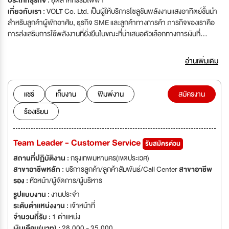
ประเภทธุรกิจ :
อุตสาหกรรมไฟฟ้า
เกี่ยวกับเรา :
VOLT Co. Ltd. เป็นผู้ให้บริการโซลูชันพลังงานแสงอาทิตย์ชั้นนำ
สำหรับลูกค้าผู้พักอาศัย, ธุรกิจ SME และลูกค้าทางการค้า ภารกิจของเราคือ
การส่งเสริมการใช้พลังงานที่ยั่งยืนในขณะที่นำเสนอตัวเลือกทางการเงินที่
สร้างสรรค์ ทำให้พลังงานแสงอาทิตย์สามารถเข้าถึงได้สำหรับทุกคน
อ่านเพิ่มเติม
แชร์
เก็บงาน
พิมพ์งาน
สมัครงาน
ร้องเรียน
Team Leader - Customer Service
รับสมัครด่วน
สถานที่ปฏิบัติงาน :
กรุงเทพมหานคร(เขตประเวศ)
สาขาอาชีพหลัก :
บริการลูกค้า/ลูกค้าสัมพันธ์/Call Center
สาขาอาชีพ
รอง :
หัวหน้า/ผู้จัดการ/ผู้บริหาร
รูปแบบงาน :
งานประจำ
ระดับตำแหน่งงาน :
เจ้าหน้าที่
จำนวนที่รับ :
1 ตำแหน่ง
เงินเดือน(บาท) :
28,000 - 35,000