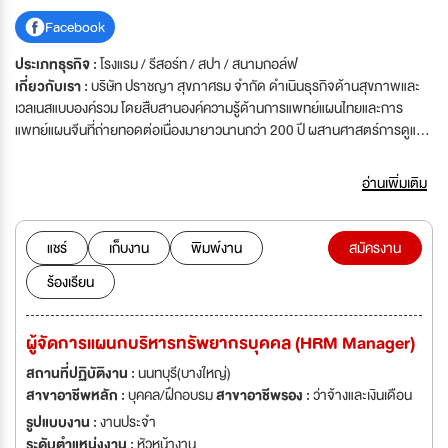
Facebook
ประเภทธุรกิจ :
โรงแรม / รีสอร์ท / สปา / สนามกอล์ฟ
เกี่ยวกับเรา :
บริษัท ปราชญา สุขภาศรม จำกัด ดำเนินธุรกิจด้านสุขภาพและ
เวลเนสแบบองค์รวม โดยสืบสานองค์ความรู้ด้านการแพทย์แผนไทยและการ
แพทย์แผนจีนที่ถ่ายทอดต่อเนื่องมายาวนานกว่า 200 ปี ผสานศาสตร์การดูแล
สุขภาพสมัยใหม่ เพื่อส่งเสริมการมีสุขภาวะที่ดีทั้งทางร่างกาย จิตใจ และ
คุณภาพชีวิตของผู้รับบริการ เรามุ่งมั่นพัฒนาบริการด้านสุขภาพ การฟื้นฟู
อ่านเพิ่มเติม
และการส่งเสริมสุขภาพ โดยทีมแพทย์และผู้เชี่ยวชาญเฉพาะทาง พร้อมการใช้
สมุนไพรและองค์ความรู้เฉพาะของปราชญา เพื่อส่งมอบประสบการณ์การดูแล
สุขภาพที่มีคุณค่าและยั่งยืนแก่สังคม บริษัทเชื่อว่า “สุขภาวะที่ดีและความเท่าเทียม
แชร์
เก็บงาน
พิมพ์งาน
สมัครงาน
คือรากฐานสำคัญของการพัฒนาองค์กรและสังคม” เราจึงให้ความสำคัญกับ
ร้องเรียน
การสร้างสภาพแวดล้อมการทำงานที่ปลอดภัย เคารพในความหลากหลาย เปิด
โอกาสให้บุคลากรทุกคนได้เรียนรู้ เติบโต และแสดงศักยภาพอย่างเต็มที่ โดยยึด
มั่นในหลักคุณธรรม ความโปร่งใส และการไม่เลือกปฏิบัติ หากคุณเป็นผู้ที่รักการ
ผู้จัดการแผนกบริหารทรัพยากรบุคคล (HRM Manager)
พัฒนาตนเอง มีหัวใจแห่งการบริการ และต้องการเป็นส่วนหนึ่งขององค์กรที่มุ่ง
สร้างสุขภาวะที่ดีให้แก่ผู้คนและสังคม เราขอเชิญคุณมาร่วมเติบโตไปด้วยกันกับ
สถานที่ปฏิบัติงาน :
นนทบุรี(บางใหญ่)
บริษัท ปราชญา สุขภาศรม จำกัด
สาขาอาชีพหลัก :
บุคคล/ฝึกอบรม
สาขาอาชีพรอง :
ว่าจ้างและเงินเดือน
รูปแบบงาน :
งานประจำ
ระดับตำแหน่งงาน :
หัวหน้างาน