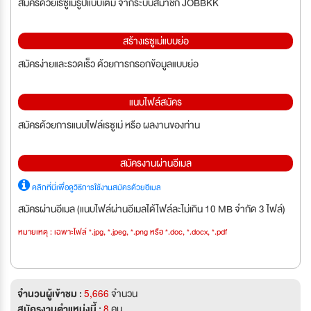
สมัครด้วยเรซูเม่รูปแบบเต็ม จากระบบสมาชิก JOBBKK
สร้างเรซูเม่แบบย่อ
สมัครง่ายและรวดเร็ว ด้วยการกรอกข้อมูลแบบย่อ
แนบไฟล์สมัคร
สมัครด้วยการแนบไฟล์เรซูเม่ หรือ ผลงานของท่าน
สมัครงานผ่านอีเมล
คลิกที่นี่เพื่อดูวิธีการใช้งานสมัครด้วยอีเมล
สมัครผ่านอีเมล (แนบไฟล์ผ่านอีเมลได้ไฟล์ละไม่เกิน 10 MB จำกัด 3 ไฟล์)
หมายเหตุ : เฉพาะไฟล์ *.jpg, *.jpeg, *.png หรือ *.doc, *.docx, *.pdf
จำนวนผู้เข้าชม :
5,666
จำนวน
สมัครงานตำแหน่งนี้ :
8
คน