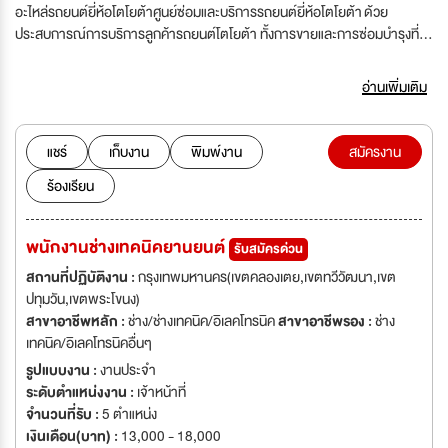
อะไหล่รถยนต์ยี่ห้อโตโยต้าศูนย์ซ่อมและบริการรถยนต์ยี่ห้อโตโยต้า ด้วย
ประสบการณ์การบริการลูกค้ารถยนต์โตโยต้า ทั้งการขายและการซ่อมบำรุงที่มี
มานานมากกว่า 10 ปี และมาตรฐานการฝึกอบรมบุคคลากรจากบริษัท โตโยต้า
ประเทศไทย เราจึงมั่นใจเรื่องความรู้ความเชี่ยวชาญ และกล้ารับประกันผล
อ่านเพิ่มเติม
งานการดูแลรถยนต์ของทุกท่าน เราคือโชว์รูมและศูนย์บริการมาตราฐานโตโยต้า
ที่เปิดบริการมานานกว่า 10 ปี ด้วยงานบริการที่หลากหลาย ไม่ว่าจะเป็น รถใหม่
บริการตรวจเช็ก ซ่อม บำรุงรักษา อะไหล่แท้ ทั้งที่ผลิตภายในและนำเข้าจากต่าง
แชร์
เก็บงาน
พิมพ์งาน
สมัครงาน
ประเทศ บริการด้านประกันภัย รับเคลมประกันภัยชั้น 1 ไปจนถึงสินเชื่อรีไฟแนนซ์
ร้องเรียน
รถยนต์ทุกยี่ห้อ การดูแลรถยนต์ของทุกท่าน
พนักงานช่างเทคนิคยานยนต์
รับสมัครด่วน
สถานที่ปฏิบัติงาน :
กรุงเทพมหานคร(เขตคลองเตย,เขตทวีวัฒนา,เขต
ปทุมวัน,เขตพระโขนง)
สาขาอาชีพหลัก :
ช่าง/ช่างเทคนิค/อิเลคโทรนิค
สาขาอาชีพรอง :
ช่าง
เทคนิค/อิเลคโทรนิคอื่นๆ
รูปแบบงาน :
งานประจำ
ระดับตำแหน่งงาน :
เจ้าหน้าที่
จำนวนที่รับ :
5 ตำแหน่ง
เงินเดือน(บาท) :
13,000 - 18,000