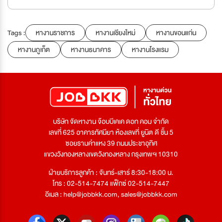
Tags :
หางานราชการ
หางานเชียงใหม่
หางานขอนแก่น
หางานภูเก็ต
หางานธนาคาร
หางานโรงแรม
บริษัท จัดหางาน จ๊อบบีเคเค ดอท คอม จำกัด
เลขที่ 625 อาคารทัศนียา ห้องเลขที่ ยูนิต ดี ชั้น 5
ซอยรามคำแหง 39 ถนนประชาอุทิศ
แขวงวังทองหลางเขตวังทองหลาง กรุงเทพฯ 10310
ฝ่ายบริการลูกค้า : จันทร์-เสาร์ 8:30-18:00 น.
โทร : 02-514-7474 แฟ็กซ์ 02-514-7447
อีเมล :
help@jobbkk.com
,
sales@jobbkk.com