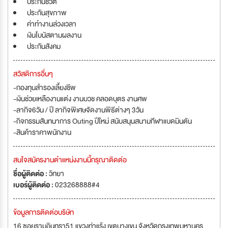
ประกันชีวิต
ประกันสุขภาพ
ค่าทำงานล่วงเวลา
เงินโบนัสตามผลงาน
ประกันสังคม
สวัสดิการอื่นๆ
-กองทุนสำรองเลี้ยงชีพ
-เงินช่วยเหลืองานแต่ง งานบวช คลอดบุตร งานศพ
-ลากิจ6วัน / ปี ลากิจพิเศษจัดงานพิธีต่างๆ 3วัน
-กิจกรรมสันทนาการ Outing ปีใหม่ สนับสนุนสนามกีฬาแบดมินตัน
-สินค้าราคาพนักงาน
สนใจสมัครงานตำแหน่งงานนี้กรุณาติดต่อ
ชื่อผู้ติดต่อ :
วิทยา
เบอร์ผู้ติดต่อ :
023268888#4
ข้อมูลการติดต่อบริษัท
16 ซอยรามอินทรา51 แขวงท่าแร้ง เขตบางเขน จังหวัดกรุงเทพมหานคร