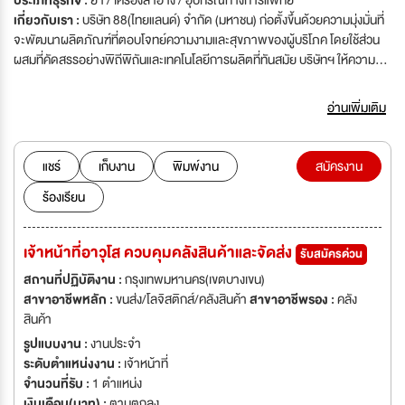
ประเภทธุรกิจ :
ยา / เครื่องสำอาง / อุปกรณ์ทางการแพทย์
เกี่ยวกับเรา :
บริษัท 88(ไทยแลนด์) จำกัด (มหาชน) ก่อตั้งขึ้นด้วยความมุ่งมั่นที่
จะพัฒนาผลิตภัณฑ์ที่ตอบโจทย์ความงามและสุขภาพของผู้บริโภค โดยใช้ส่วน
ผสมที่คัดสรรอย่างพิถีพิถันและเทคโนโลยีการผลิตที่ทันสมัย บริษัทฯ ให้ความ
สำคัญกับคุณภาพและความปลอดภัยในทุกขั้นตอนของการพัฒนา เพื่อให้
ผลิตภัณฑ์ทุกชิ้นที่ส่งมอบถึงมือผู้บริโภคเป็นสิ่งที่ดีที่สุด และสอดคล้องกับความ
อ่านเพิ่มเติม
ต้องการที่เปลี่ยนแปลงอยู่เสมอ นับตั้งแต่เริ่มต้น บริษัทฯ ได้ขยายสายผลิตภัณฑ์
ภายใต้เครื่องหมายการค้า ver.88 และ LYO ซึ่งได้รับการตอบรับอย่างดีทั้งใน
ประเทศและต่างประเทศ พร้อมพัฒนาและเพิ่มความหลากหลายของผลิตภัณฑ์
แชร์
เก็บงาน
พิมพ์งาน
สมัครงาน
อย่างต่อเนื่อง เพื่อส่งมอบคุณค่าที่ดีเยี่ยมให้แก่ผู้บริโภคทุกคน
ร้องเรียน
เจ้าหน้าที่อาวุโส ควบคุมคลังสินค้าและจัดส่ง
รับสมัครด่วน
สถานที่ปฏิบัติงาน :
กรุงเทพมหานคร(เขตบางเขน)
สาขาอาชีพหลัก :
ขนส่ง/โลจิสติกส์/คลังสินค้า
สาขาอาชีพรอง :
คลัง
สินค้า
รูปแบบงาน :
งานประจำ
ระดับตำแหน่งงาน :
เจ้าหน้าที่
จำนวนที่รับ :
1 ตำแหน่ง
เงินเดือน(บาท) :
ตามตกลง