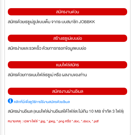
สมัครงานด่วน
สมัครด้วยเรซูเม่รูปแบบเต็ม จากระบบสมาชิก JOBBKK
สร้างเรซูเม่แบบย่อ
สมัครง่ายและรวดเร็ว ด้วยการกรอกข้อมูลแบบย่อ
แนบไฟล์สมัคร
สมัครด้วยการแนบไฟล์เรซูเม่ หรือ ผลงานของท่าน
สมัครงานผ่านอีเมล
คลิกที่นี่เพื่อดูวิธีการใช้งานสมัครด้วยอีเมล
สมัครผ่านอีเมล (แนบไฟล์ผ่านอีเมลได้ไฟล์ละไม่เกิน 10 MB จำกัด 3 ไฟล์)
หมายเหตุ : เฉพาะไฟล์ *.jpg, *.jpeg, *.png หรือ *.doc, *.docx, *.pdf