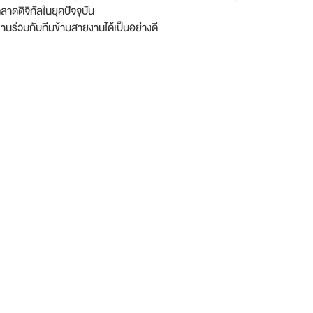
าดดิจิทัลในยุคปัจจุบัน
นร่วมกับทีมข้ามสายงานได้เป็นอย่างดี