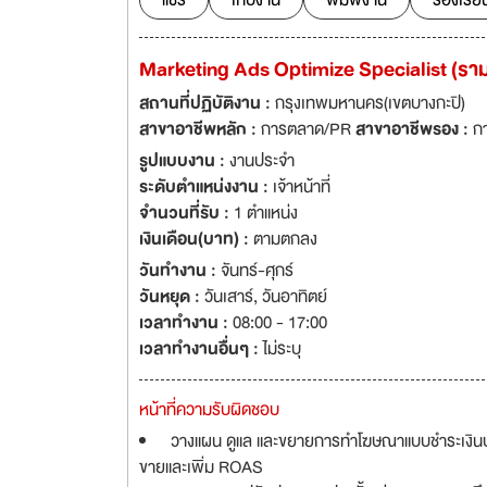
แชร์
เก็บงาน
พิมพ์งาน
ร้องเรีย
Marketing Ads Optimize Specialist (ร
สถานที่ปฏิบัติงาน :
กรุงเทพมหานคร(เขตบางกะปิ)
สาขาอาชีพหลัก :
การตลาด/PR
สาขาอาชีพรอง :
ก
รูปแบบงาน :
งานประจำ
ระดับตำแหน่งงาน :
เจ้าหน้าที่
จำนวนที่รับ :
1 ตำแหน่ง
เงินเดือน(บาท) :
ตามตกลง
วันทำงาน :
จันทร์-ศุกร์
วันหยุด :
วันเสาร์
,
วันอาทิตย์
เวลาทำงาน :
08:00 - 17:00
เวลาทำงานอื่นๆ :
ไม่ระบุ
หน้าที่ความรับผิดชอบ
วางแผน ดูแล และขยายการทำโฆษณาแบบชำระเงินบ
ขายและเพิ่ม ROAS