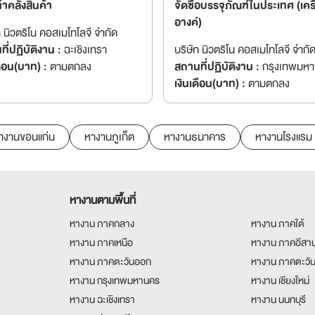
้าคลังสินค้า
จัดซื้อบรรจุภัณฑ์ในประเทศ (เคร
อางค์)
ท นิวตริโน คอสเมโทโลจี จำกัด
ี่ปฏิบัติงาน :
ฉะเชิงเทรา
บริษัท นิวตริโน คอสเมโทโลจี จำกั
ดือน(บาท) :
ตามตกลง
สถานที่ปฏิบัติงาน :
กรุงเทพมห
เงินเดือน(บาท) :
ตามตกลง
างานขอนแก่น
หางานภูเก็ต
หางานธนาคาร
หางานโรงแรม
หางานตามพื้นที่
หางาน ภาคกลาง
หางาน ภาคใต้
หางาน ภาคเหนือ
หางาน ภาคอีสา
หางาน ภาคตะวันออก
หางาน ภาคตะวั
หางาน กรุงเทพมหานคร
หางาน เชียงใหม่
หางาน ฉะเชิงเทรา
หางาน นนทบุรี