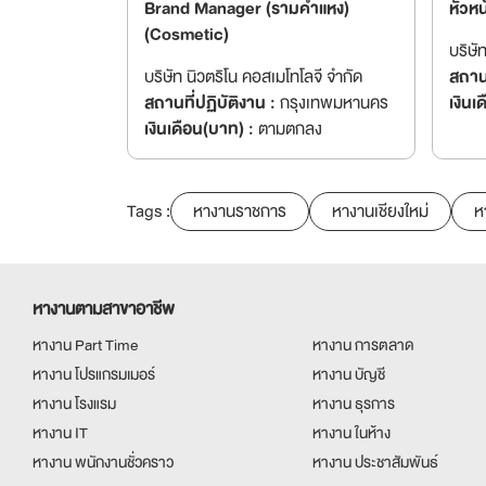
Brand Manager (รามคำแหง)
หัวหน
(Cosmetic)
บริษั
บริษัท นิวตริโน คอสเมโทโลจี จำกัด
สถานท
สถานที่ปฏิบัติงาน :
กรุงเทพมหานคร
เงินเ
เงินเดือน(บาท) :
ตามตกลง
Tags :
หางานราชการ
หางานเชียงใหม่
ห
หางานตามสาขาอาชีพ
หางาน Part Time
หางาน การตลาด
หางาน โปรแกรมเมอร์
หางาน บัญชี
หางาน โรงแรม
หางาน ธุรการ
หางาน IT
หางาน ในห้าง
หางาน พนักงานชั่วคราว
หางาน ประชาสัมพันธ์