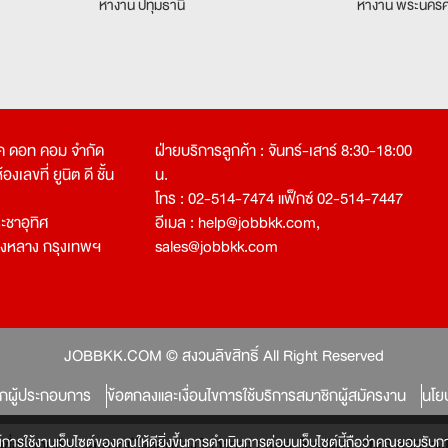
หางาน ปทุมธานี
หางาน พระนครศ
คเค ดอท คอม จำกัด
ฝ่ายบริการลูกค้า : จันทร์-เสาร์ 8:30-18:00
งเลขที่ ยูนิต ดี ชั้น
น.
โทร : 02-514-7474 แฟ็กซ์ 02-514-7447
ชาอุทิศ
อีเมล :
help@jobbkk.com
,
องหลาง กรุงเทพฯ
sales@jobbkk.com
JOBBKK.COM © สงวนลิขสิทธิ์ All Right Reserved
ิกผู้ประกอบการ
ข้อตกลงและเงื่อนไขการใช้บริการสมาชิกผู้สมัครงาน
นโย
์การใช้งานเว็บไซต์ของคุณให้ดียิ่งขึ้นการดำเนินการต่อบนเว็บไซต์นี้ถือว่าคุณยอมรับกา
หลงเชื่อผู้แอบอ้าง และหากผู้ใดแอบอ้าง ไม่ว่าทาง Email, โทรศัพท์, SMS หรือ