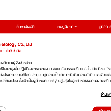
ค้นหาประวัติ
งานภูมิภาค
คู่มือกา
etology Co.,Ltd
เมโทโลจี จำกัด
รผลิตและผู้จัดจำหน่าย
วตริโนเรามุ่งมั่นปฏิวัติวงการความงาม ด้วยนวัตกรรมสกินแคร์ล้ำสมัย ที่ช่วยให
ทสู่ความเป็นเลิศ คำนึงถึงความยั่งยืน และขับเคลื่อน
รเปลี่ยนแปลง ตั้งเป้าเป็นผู้กำหนดมาตรฐานสูงสุดในอุตสาหกรรมการผลิตสกิน
ผลิตภัณฑ์คุณภาพระดับพรีเมียมและเทคโนโลยีล้ำหน้า เราพร้อมเป็นแรงผลักด
วสู่ความสำเร็จอย่างยั่งยืนอย่างไร้ขีดจำกัด
อ่านเพิ