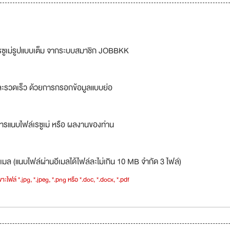
รซูเม่รูปแบบเต็ม จากระบบสมาชิก JOBBKK
ละรวดเร็ว ด้วยการกรอกข้อมูลแบบย่อ
ารแนบไฟล์เรซูเม่ หรือ ผลงานของท่าน
เมล (แนบไฟล์ผ่านอีเมลได้ไฟล์ละไม่เกิน 10 MB จำกัด 3 ไฟล์)
าะไฟล์ *.jpg, *.jpeg, *.png หรือ *.doc, *.docx, *.pdf