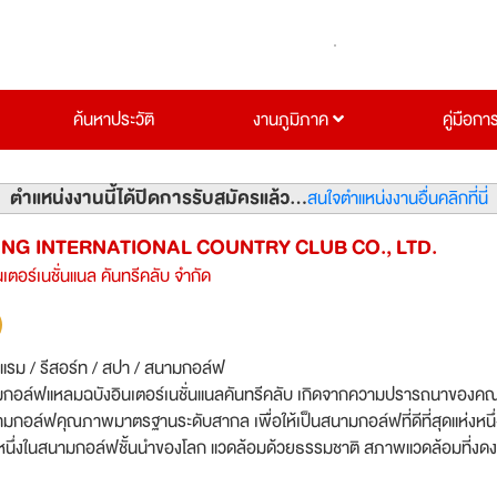
ค้นหาประวัติ
งานภูมิภาค
คู่มือกา
ตำแหน่งงานนี้ได้ปิดการรับสมัครแล้ว...
สนใจตำแหน่งงานอื่นคลิกที่นี่
G INTERNATIONAL COUNTRY CLUB CO., LTD.
นเตอร์เนชั่นแนล คันทรีคลับ จำกัด
งแรม / รีสอร์ท / สปา / สนามกอล์ฟ
กอล์ฟแหลมฉบังอินเตอร์เนชั่นแนลคันทรีคลับ เกิดจากความปรารถนาของคณะ
นามกอล์ฟคุณภาพมาตรฐานระดับสากล เพื่อให้เป็นสนามกอล์ฟที่ดีที่สุดแห่งหนึ
หนึ่งในสนามกอล์ฟชั้นนำของโลก แวดล้อมด้วยธรรมชาติ สภาพแวดล้อมที่งด
่งอำนวยความสะดวกสบาย สถานบันเทิงต่างๆ สำหรับทุกๆคนในครอบครัวจะได้ม