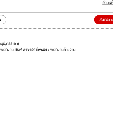
ลาทำกิจกรรมร่วมกัน โดยหวังจะให้เป็นเมืองพักผ่อนของนักกอล์ฟและครอบคร
อ่านเพิ
นสนามระดับนานาชาติ ตรงตามมาตรฐานของ USGA (United States Golf
รถใช้จัดแข่งขันทัวร์นาเม้นท์ของ USGA ได้ ออกแบบโดย Jack Nicklaus โปร
นหนึ่งของโลก
น
สมัครงา
ุรี,ศรีราชา)
์/พนักงานเสิร์ฟ
สาขาอาชีพรอง :
พนักงานล้างจาน