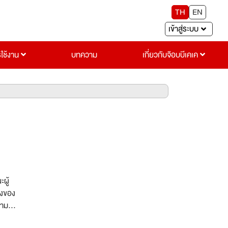
TH
EN
เข้าสู่ระบบ
รใช้งาน
บทความ
เกี่ยวกับจ๊อบบีเคเค
ผู้
่งของ
งาม
ี