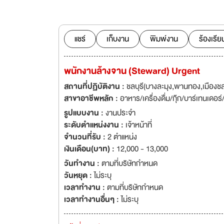
ความสุขในการใช้เว
อย่างแท้จริง เป็
Association) สามา
ที่ยอดเยี่ยมที่สุดค
แชร์
เก็บงาน
พิมพ์งาน
ร้องเรีย
พนักงานล้างจาน (Steward) Urgent
สถานที่ปฏิบัติงาน :
ชลบุรี(บางละมุง,พานทอง,เมืองชลบ
สาขาอาชีพหลัก :
อาหาร/เครื่องดื่ม/กุ๊ก/บาร์เทนเดอร
รูปแบบงาน :
งานประจำ
ระดับตำแหน่งงาน :
เจ้าหน้าที่
จำนวนที่รับ :
2 ตำแหน่ง
เงินเดือน(บาท) :
12,000 - 13,000
วันทำงาน :
ตามที่บริษัทกำหนด
วันหยุด :
ไม่ระบุ
เวลาทำงาน :
ตามที่บริษัทกำหนด
เวลาทำงานอื่นๆ :
ไม่ระบุ