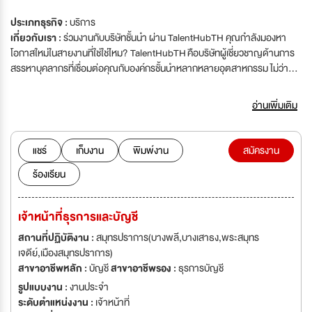
ประเภทธุรกิจ :
บริการ
เกี่ยวกับเรา :
ร่วมงานกับบริษัทชั้นนำ ผ่าน TalentHubTH คุณกำลังมองหา
โอกาสใหม่ในสายงานที่ใช่ใช่ไหม? TalentHubTH คือบริษัทผู้เชี่ยวชาญด้านการ
สรรหาบุคลากรที่เชื่อมต่อคุณกับองค์กรชั้นนำหลากหลายอุตสาหกรรม ไม่ว่า
คุณจะเป็น นักศึกษาจบใหม่ พนักงานมีประสบการณ์ หรือผู้บริหารระดับสูง เรา
พร้อมช่วยคุณหางานที่เหมาะสมกับความสามารถและเป้าหมายในอาชีพของคุณ
อ่านเพิ่มเติม
ทำไมสมัครงานกับเรา? ✅ โอกาสที่มากกว่า – เรามีตำแหน่งงานจากบริษัทชั้นนำ
ที่ให้คุณเลือกหลากหลาย ทั้งงานประจำ งานสัญญาจ้าง และงานพาร์ทไทม์ ✅
ช่วยคุณหางานที่ใช่ – เราประสานงานให้คุณกับบริษัทที่เหมาะสมกับประสบการณ์
แชร์
เก็บงาน
พิมพ์งาน
สมัครงาน
ความสามารถ และเป้าหมายของคุณ ✅ ฟรี! ไม่มีค่าใช้จ่าย – สมัครงานผ่านเรา
ร้องเรียน
ไม่มีค่าใช้จ่ายใดๆ ทั้งสิ้น ✅ สนับสนุนคุณทุกขั้นตอน – เราช่วยให้คำปรึกษาด้าน
การสัมภาษณ์ การเขียนเรซูเม่ และให้คำแนะนำที่เป็นประโยชน์
เจ้าหน้าที่ธุรการและบัญชี
สถานที่ปฏิบัติงาน :
สมุทรปราการ(บางพลี,บางเสาธง,พระสมุทร
เจดีย์,เมืองสมุทรปราการ)
สาขาอาชีพหลัก :
บัญชี
สาขาอาชีพรอง :
ธุรการบัญชี
รูปแบบงาน :
งานประจำ
ระดับตำแหน่งงาน :
เจ้าหน้าที่