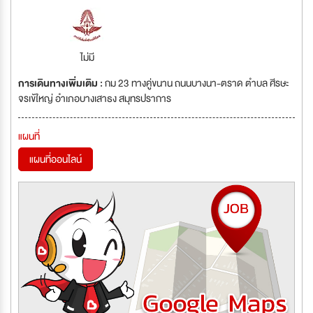
ไม่มี
การเดินทางเพิ่มเติม :
กม 23 ทางคู่ขนาน ถนนบางนา-ตราด ตำบล ศีรษะ
จรเข้ใหญ่ อำเภอบางเสาธง สมุทรปราการ
แผนที่
แผนที่ออนไลน์