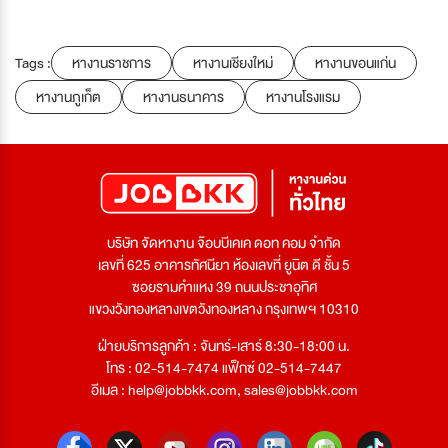
Tags :
หางานราชการ
หางานเชียงใหม่
หางานขอนแก่น
หางานภูเก็ต
หางานธนาคาร
หางานโรงแรม
บริษัท จัดหางาน จ๊อบบีเคเค ดอท คอม จำกัด
เลขที่ 625 อาคารทัศนียา ห้องเลขที่ ยูนิต ดี ชั้น 5
ซอยรามคำแหง 39 ถนนประชาอุทิศ
แขวงวังทองหลางเขตวังทองหลาง กรุงเทพฯ 10310
ฝ่ายบริการลูกค้า : จันทร์-เสาร์ 8:30-18:00 น.
โทร : 02-514-7474 แฟ็กซ์ 02-514-7447
อีเมล :
help@jobbkk.com
,
sales@jobbkk.com