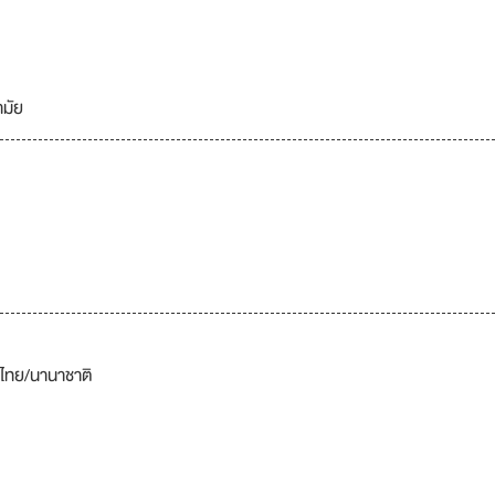
มัย
รไทย/นานาชาติ