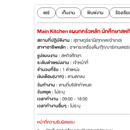
separate seating
toiletries. Property features large swimming pool with Jacuzzi, water fountains. Enjoy
แชร์
เก็บงาน
พิมพ์งาน
ร้องเรีย
drinks at Pool Ba
the facilities of 
Main Kitchen แผนกครัวหลัก นักศึกษาสหก
Hall, along with 
services at our GA
สถานที่ปฏิบัติงาน :
สุราษฎร์ธานี(ทุกเขต/อำเภอ)
hotel provides gu
สาขาอาชีพหลัก :
อาหาร/เครื่องดื่ม/กุ๊ก/บาร์เทนเดอร
tours and shows a
รูปแบบงาน :
สหกิจศึกษา
Elite Suites Paton
ระดับตำแหน่งงาน :
เจ้าหน้าที่
จำนวนที่รับ :
1 ตำแหน่ง
เงินเดือน(บาท) :
ตามตกลง
วันทำงาน :
ตามที่บริษัทกำหนด
วันหยุด :
ไม่ระบุ
เวลาทำงาน :
09:00 - 18:00
เวลาทำงานอื่นๆ :
ไม่ระบุ
หน้าที่ความรับผิดชอบ