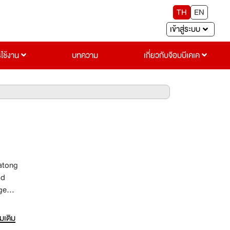
TH
EN
เข้าสู่ระบบ
รใช้งาน
บทความ
เกี่ยวกับจ๊อบบีเคเค
Patong
ad
rge
a and
่มเติม
,