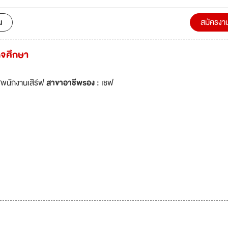
 area, balcony and private bathroom with shower and/or bathtub an
น
สมัครงา
r while relaxing on Sunbeds. free private parking, and a terrace. Am
this property are Bar & restaurant, fitness centre, kids' club, Conferenc
ิจศึกษา
free WIFI throughout the property. You can also enjoy relaxing SPA
YA Spa. We also have a large private parking area for our guests. The
ests 24 hours reception and security. You can also book sightseeing
์/พนักงานเสิร์ฟ
สาขาอาชีพรอง :
เชฟ
t our travel desk. The nearest airport is Phuket International, 34 km
g . The property offers a paid airport shuttle service.