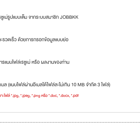
รซูเม่รูปแบบเต็ม จากระบบสมาชิก JOBBKK
ละรวดเร็ว ด้วยการกรอกข้อมูลแบบย่อ
ารแนบไฟล์เรซูเม่ หรือ ผลงานของท่าน
เมล (แนบไฟล์ผ่านอีเมลได้ไฟล์ละไม่เกิน 10 MB จำกัด 3 ไฟล์)
าะไฟล์ *.jpg, *.jpeg, *.png หรือ *.doc, *.docx, *.pdf