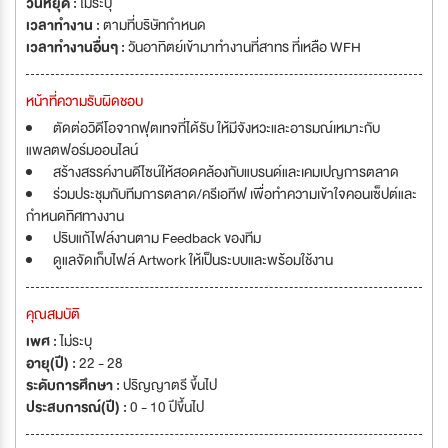
วันหยุด :
ไม่ระบุ
เวลาทำงาน :
ตามที่บริษัทกำหนด
เวลาทำงานอื่นๆ :
วันอาทิตย์เข้ามาทำงานที่สาทร ที่เหลือ WFH
หน้าที่ความรับผิดชอบ
ตัดต่อวิดีโอจากฟุตเทจที่ได้รับ ให้มีจังหวะและอารมณ์เหมาะกับ
แพลตฟอร์มออนไลน์
สร้างสรรค์งานดีไซน์ให้สอดคล้องกับแบรนด์และเคมเปญการตลาด
ร่วมประชุมกับทีมการตลาด/ครีเอทีฟ เพื่อทำความเข้าใจคอนเซ็ปต์และ
กำหนดทิศทางงาน
ปริบแก้ไฟล์งานตาม Feedback ของทีม
ดูแลจัดเก็บไฟล์ Artwork ให้เป็นระบบและพร้อมใช้งาน
คุณสมบัติ
เพศ :
ไม่ระบุ
อายุ(ปี) :
22 - 28
ระดับการศึกษา :
ปริญญาตรี ขึ้นไป
ประสบการณ์(ปี) :
0 - 10 ปีขึ้นไป