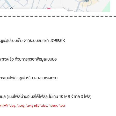
รซูเม่รูปแบบเต็ม จากระบบสมาชิก JOBBKK
ละรวดเร็ว ด้วยการกรอกข้อมูลแบบย่อ
ารแนบไฟล์เรซูเม่ หรือ ผลงานของท่าน
เมล (แนบไฟล์ผ่านอีเมลได้ไฟล์ละไม่เกิน 10 MB จำกัด 3 ไฟล์)
าะไฟล์ *.jpg, *.jpeg, *.png หรือ *.doc, *.docx, *.pdf