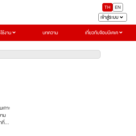
TH
EN
เข้าสู่ระบบ
รใช้งาน
บทความ
เกี่ยวกับจ๊อบบีเคเค
บนเกาะ
ความ
ที่
เลที่