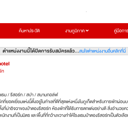
ค้นหาประวัติ
งานภูมิภาค
คู่มือกา
ตำแหน่งงานนี้ได้ปิดการรับสมัครแล้ว...
สนใจตำแหน่งงานอื่นคลิกที่นี่
otel
ร์ท
งแรม / รีสอร์ท / สปา / สนามกอล์ฟ
์ทที่ยอดเยี่ยมแห่งนี้ตั้งอยู่ในทำเลที่ดีที่สุดแห่งหนึ่งในภูเก็ตสำหรับการพักผ่อน
ตั้งที่น่าอิจฉาของป่าตองรีสอร์ท ห้องพักที่ได้รับการตกแต่งอย่างดี สิ่งอำนวย
นักงานที่เป็นมิตร และพื้นที่ที่กว้างขวางทำให้โรงแรมป่าตองรีสอร์ทเป็นตัวเลือก
ารมาเยือนสวรรค์เขตร้อนของภูเก็ตของคุณ โรงแรมป่าตองรีสอร์ทตั้งอยู่ในทำ