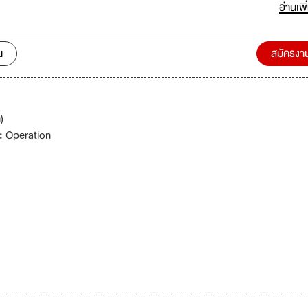
าดป่าตองเพียงไม่กี่นาทีโดยการเดิน รวมถึงแหล่งช็อปปิ้งชั้นนำและสถานบันเท
อ่านเพิ
องป่า
น
สมัครงา
)
 :
Operation