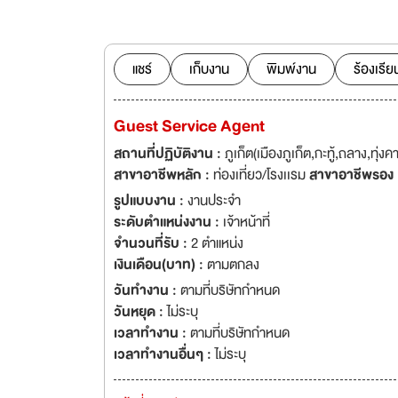
ยอดเยี่ยม ห่างจากห
ค่ำคืนที่มีชื่อเสียงข
แชร์
เก็บงาน
พิมพ์งาน
ร้องเรีย
Guest Service Agent
สถานที่ปฏิบัติงาน :
ภูเก็ต(เมืองภูเก็ต,กะทู้,ถลาง,ทุ่งคา
สาขาอาชีพหลัก :
ท่องเที่ยว/โรงเเรม
สาขาอาชีพรอง
รูปแบบงาน :
งานประจำ
ระดับตำแหน่งงาน :
เจ้าหน้าที่
จำนวนที่รับ :
2 ตำแหน่ง
เงินเดือน(บาท) :
ตามตกลง
วันทำงาน :
ตามที่บริษัทกำหนด
วันหยุด :
ไม่ระบุ
เวลาทำงาน :
ตามที่บริษัทกำหนด
เวลาทำงานอื่นๆ :
ไม่ระบุ