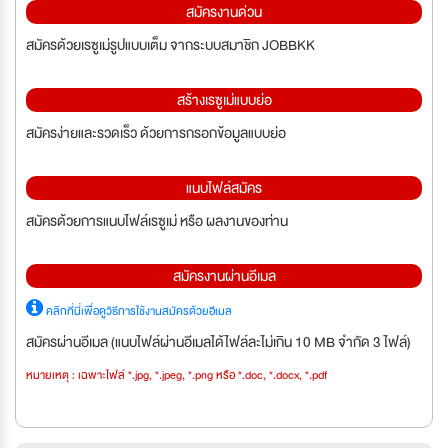
สมัครงานด่วน
สมัครด้วยเรซูเม่รูปแบบเต็ม จากระบบสมาชิก JOBBKK
สร้างเรซูเม่แบบย่อ
สมัครง่ายและรวดเร็ว ด้วยการกรอกข้อมูลแบบย่อ
แนบไฟล์สมัคร
สมัครด้วยการแนบไฟล์เรซูเม่ หรือ ผลงานของท่าน
สมัครงานผ่านอีเมล
คลิกที่นี่เพื่อดูวิธีการใช้งานสมัครด้วยอีเมล
สมัครผ่านอีเมล (แนบไฟล์ผ่านอีเมลได้ไฟล์ละไม่เกิน 10 MB จำกัด 3 ไฟล์)
หมายเหตุ : เฉพาะไฟล์ *.jpg, *.jpeg, *.png หรือ *.doc, *.docx, *.pdf