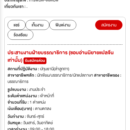
ประเภทธุรกิจ :
การพิมพ์-สิ่งพิมพ์
เกี่ยวกับเรา :
.
แชร์
เก็บงาน
พิมพ์งาน
สมัครงาน
ร้องเรียน
ประสานงานฝ่ายบรรณาธิการ (ชอบอ่านนิยายแปลจีน
เท่านั้น)
รับสมัครด่วน
สถานที่ปฏิบัติงาน :
ปทุมธานี(ลำลูกกา)
สาขาอาชีพหลัก :
นักเขียน/บรรณาธิการ/นักแปลภาษา
สาขาอาชีพรอง :
บรรณาธิการ
รูปแบบงาน :
งานประจำ
ระดับตำแหน่งงาน :
เจ้าหน้าที่
จำนวนที่รับ :
1 ตำแหน่ง
เงินเดือน(บาท) :
ตามตกลง
วันทำงาน :
จันทร์-ศุกร์
วันหยุด :
วันเสาร์
,
วันอาทิตย์
เวลาทำงาน :
09:00 - 18:00