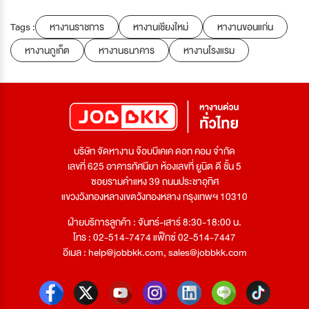
Tags :
หางานราชการ
หางานเชียงใหม่
หางานขอนแก่น
หางานภูเก็ต
หางานธนาคาร
หางานโรงแรม
บริษัท จัดหางาน จ๊อบบีเคเค ดอท คอม จำกัด
เลขที่ 625 อาคารทัศนียา ห้องเลขที่ ยูนิต ดี ชั้น 5
ซอยรามคำแหง 39 ถนนประชาอุทิศ
แขวงวังทองหลางเขตวังทองหลาง กรุงเทพฯ 10310
ฝ่ายบริการลูกค้า : จันทร์-เสาร์ 8:30-18:00 น.
โทร : 02-514-7474 แฟ็กซ์ 02-514-7447
อีเมล :
help@jobbkk.com
,
sales@jobbkk.com