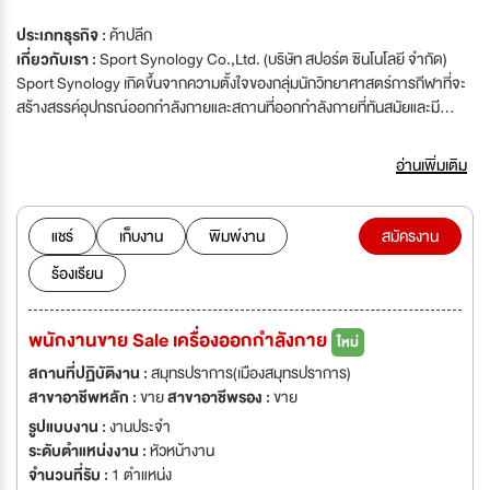
ประเภทธุรกิจ :
ค้าปลีก
เกี่ยวกับเรา :
Sport Synology Co.,Ltd. (บริษัท สปอร์ต ซินโนโลยี จำกัด)
Sport Synology เกิดขึ้นจากความตั้งใจของกลุ่มนักวิทยาศาสตร์การกีฬาที่จะ
สร้างสรรค์อุปกรณ์ออกกำลังกายและสถานที่ออกกำลังกายที่ทันสมัยและมี
คุณภาพมาตรฐานระดับสากล เพื่อสร้างวัฒนธรรมในการออกกำลังกายที่ดี
และ มุ่งเน้นให้คนไทยออกกำลังกายอย่างถูกต้อง Sport Synology ดำเนินธุรกิจ
อ่านเพิ่มเติม
เกี่ยวกับ การพัฒนาและจำหน่ายเครื่องออกกำลังกายต่างๆ ครบวงจร สำหรับ
ภาคธุรกิจ ราชการ และ ผู้ใช้งานทั่วไป ผ่านช่องทางการขายทั้งทาง Offline เช่น
การขายผ่านตัวแทนจำหน่าย ผ่านพนักงานขายโครงการ และโชว์รูมของทาง
แชร์
เก็บงาน
พิมพ์งาน
สมัครงาน
บริษัท และ ทาง Online เช่น Shopee Lazada และ ผ่านเว็บไซด์ของทางบริษัท
ร้องเรียน
รวมถึงการบริหารฟิตเนสเซ็นเตอร์ครบวงจร ภายใต้ชื่อ MAX FITNESS และ ยัง
คงดำเนินนโยบายขยายกิจการอย่างต่อเนื่อง เพื่อรองรับการเติบโตของธุรกิจ
พนักงานขาย Sale เครื่องออกกำลังกาย
ใหม่
สถานที่ปฏิบัติงาน :
สมุทรปราการ(เมืองสมุทรปราการ)
สาขาอาชีพหลัก :
ขาย
สาขาอาชีพรอง :
ขาย
รูปแบบงาน :
งานประจำ
ระดับตำแหน่งงาน :
หัวหน้างาน
จำนวนที่รับ :
1 ตำแหน่ง