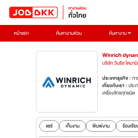
หน้าแรก
ค้นหางานด่วน
ค้นหางาน
Winrich dyna
บริษัท วินริช ไดนาม
ประเภทธุรกิจ :
กา
เกี่ยวกับเรา :
ประก
เครื่องจักรทุกชนิด
แชร์
เก็บงาน
พิมพ์งาน
ร้องเรีย