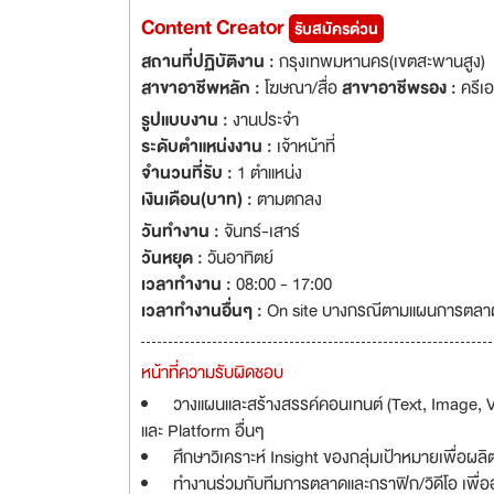
Content Creator
รับสมัครด่วน
สถานที่ปฏิบัติงาน :
กรุงเทพมหานคร(เขตสะพานสูง)
สาขาอาชีพหลัก :
โฆษณา/สื่อ
สาขาอาชีพรอง :
ครีเ
รูปแบบงาน :
งานประจำ
ระดับตำแหน่งงาน :
เจ้าหน้าที่
จำนวนที่รับ :
1 ตำแหน่ง
เงินเดือน(บาท) :
ตามตกลง
วันทำงาน :
จันทร์-เสาร์
วันหยุด :
วันอาทิตย์
เวลาทำงาน :
08:00 - 17:00
เวลาทำงานอื่นๆ :
On site บางกรณีตามแผนการตลา
หน้าที่ความรับผิดชอบ
วางแผนและสร้างสรรค์คอนเทนต์ (Text, Image, V
และ Platform อื่นๆ
ศึกษาวิเคราะห์ Insight ของกลุ่มเป้าหมายเพื่อผ
ทำงานร่วมกับทีมการตลาดและกราฟิก/วิดีโอ เพื