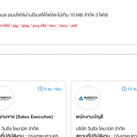
เมล (แนบไฟล์ผ่านอีเมลได้ไฟล์ละไม่เกิน 10 MB จำกัด 3 ไฟล์)
าะไฟล์ *.jpg, *.jpeg, *.png หรือ *.doc, *.docx, *.pdf
9 ชม. ก่อน
10 ชม
งานขาย (Sales Executive)
พนักงานบัญชี
ท วินริช ไดนามิค จำกัด
บริษัท วินริช ไดนามิค จำกัด
ี่ปฏิบัติงาน :
กรุงเทพมหานคร
สถานที่ปฏิบัติงาน :
กรุงเทพมห