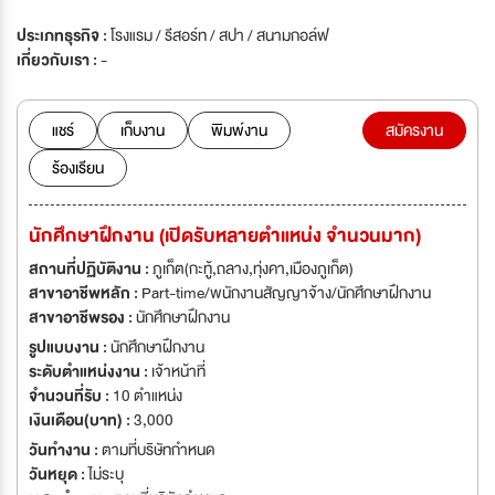
ประเภทธุรกิจ :
โรงแรม / รีสอร์ท / สปา / สนามกอล์ฟ
เกี่ยวกับเรา :
-
แชร์
เก็บงาน
พิมพ์งาน
สมัครงาน
ร้องเรียน
นักศึกษาฝึกงาน (เปิดรับหลายตำแหน่ง จำนวนมาก)
สถานที่ปฏิบัติงาน :
ภูเก็ต(กะทู้,ถลาง,ทุ่งคา,เมืองภูเก็ต)
สาขาอาชีพหลัก :
Part-time/พนักงานสัญญาจ้าง/นักศึกษาฝึกงาน
สาขาอาชีพรอง :
นักศึกษาฝึกงาน
รูปแบบงาน :
นักศึกษาฝึกงาน
ระดับตำแหน่งงาน :
เจ้าหน้าที่
จำนวนที่รับ :
10 ตำแหน่ง
เงินเดือน(บาท) :
3,000
วันทำงาน :
ตามที่บริษัทกำหนด
วันหยุด :
ไม่ระบุ