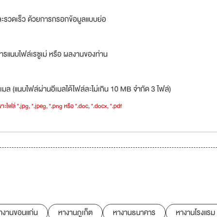
ละรวดเร็ว ด้วยการกรอกข้อมูลแบบย่อ
ารแนบไฟล์เรซูเม่ หรือ ผลงานของท่าน
เมล (แนบไฟล์ผ่านอีเมลได้ไฟล์ละไม่เกิน 10 MB จำกัด 3 ไฟล์)
าะไฟล์ *.jpg, *.jpeg, *.png หรือ *.doc, *.docx, *.pdf
างานขอนแก่น
หางานภูเก็ต
หางานธนาคาร
หางานโรงแรม