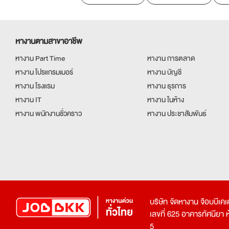
หางานตามสาขาอาชีพ
หางาน Part Time
หางาน การตลาด
หางาน โปรแกรมเมอร์
หางาน บัญชี
หางาน โรงแรม
หางาน ธุรการ
หางาน IT
หางาน ในห้าง
หางาน พนักงานชั่วคราว
หางาน ประชาสัมพันธ์
บริษัท จัดหางาน จ๊อบบีเ
เลขที่ 625 อาคารทัศนียา ห้อ
5