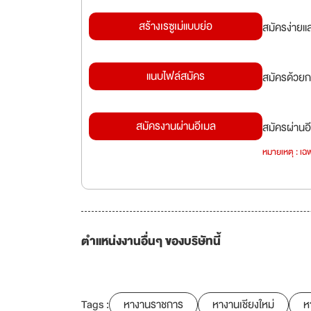
สร้างเรซูเม่แบบย่อ
สมัครง่ายแ
แนบไฟล์สมัคร
สมัครด้วยก
สมัครงานผ่านอีเมล
สมัครผ่านอี
หมายเหตุ : เฉพ
ตำแหน่งงานอื่นๆ ของบริษัทนี้
Tags :
หางานราชการ
หางานเชียงใหม่
ห