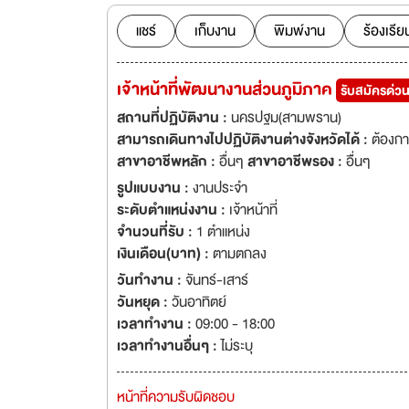
ธุรกิจการขนส่งสินค้
จำกัด และในปี พ.ศ. 2553 ได้ควบรวมกิจการกับ บริษัท สหะสัมพันธ์ ทรานสปอร์ต จำกัด เพื่อเพิ่ม
แชร์
เก็บงาน
พิมพ์งาน
ร้องเรีย
ศักยภาพด้านการกระจา
ขยายงานด้านการบริห
เจ้าหน้าที่พัฒนางานส่วนภูมิภาค
รับสมัครด่ว
สถานที่ปฏิบัติงาน :
นครปฐม(สามพราน)
สามารถเดินทางไปปฏิบัติงานต่างจังหวัดได้ :
ต้องก
สาขาอาชีพหลัก :
อื่นๆ
สาขาอาชีพรอง :
อื่นๆ
รูปแบบงาน :
งานประจำ
ระดับตำแหน่งงาน :
เจ้าหน้าที่
จำนวนที่รับ :
1 ตำแหน่ง
เงินเดือน(บาท) :
ตามตกลง
วันทำงาน :
จันทร์-เสาร์
วันหยุด :
วันอาทิตย์
เวลาทำงาน :
09:00 - 18:00
เวลาทำงานอื่นๆ :
ไม่ระบุ
หน้าที่ความรับผิดชอบ