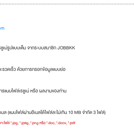
om
รซูเม่รูปแบบเต็ม จากระบบสมาชิก JOBBKK
ละรวดเร็ว ด้วยการกรอกข้อมูลแบบย่อ
ารแนบไฟล์เรซูเม่ หรือ ผลงานของท่าน
เมล (แนบไฟล์ผ่านอีเมลได้ไฟล์ละไม่เกิน 10 MB จำกัด 3 ไฟล์)
าะไฟล์ *.jpg, *.jpeg, *.png หรือ *.doc, *.docx, *.pdf