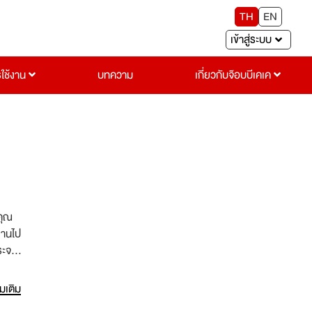
TH
EN
เข้าสู่ระบบ
รใช้งาน
บทความ
เกี่ยวกับจ๊อบบีเคเค
 คุณ
งานไป
จำกัด
แบบ
่มเติม