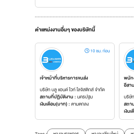
ตำแหน่งงานอื่นๆ ของบริษัทนี้
10 ชม. ก่อน
เจ้าหน้าที่บริหารการขนส่ง
พนัก
อีสาน
บริษัท บลู แอนด์ ไวท์ โลจิสติกส์ จำกัด
สถานที่ปฏิบัติงาน :
นครปฐม
บริษั
เงินเดือน(บาท) :
ตามตกลง
สถานท
เงินเ