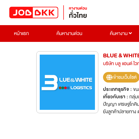
หน้าแรก
ค้นหางานด่วน
ค้นหางาน
BLUE & WHIT
บริษัท บลู แอนด์ ไวท
เข้าชมเว็บไซต์
ประเภทธุรกิจ :
ขน
เกี่ยวกับเรา :
กลุ่ม
ปัญญา เศรษฐโภคิน 
ยังลูกค้าปลายทาง ต่อมาในปี พ.ศ. 2540 บริษัท บลู แอนด์ ไวท์ โลจิสติกส์ จำกัด ได้เปิดให้บริการกระจาย
สินค้าไปยังโมเดิร์นเ
(มหาชน) และบริษัท
Cross Docking มาใช้ในงานด้านการ