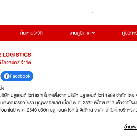
ค้นหาประวัติ
งานภูมิภาค
คู่มือกา
E LOGISTICS
์ โลจิสติกส์ จำกัด
Facebook
ส่ง
บริษัท บลูแอนด์ ไวท์ แรกเริ่มก่อตั้งจาก บริษัท บลู แอนด์ ไวท์ 1989 จำกัด โดย
และคุณวรรณ์ธิรา บุญพลอยเลิศ เมื่อปี พ.ศ. 2532 เพื่อขนส่งสินค้าจากโรง
ทรด โดยเริ่มเป็นผู้ให้บริการกระจายสินค้าให้กับ บริษัท บิ๊กซี ซุปเปอร์เซ็นเตอร์ 
 สยามแม็คโคร จำกัด (มหาชน) นับเป็นจุดเริ่มต้นของการนำระบบกระจายสินค้า
อ่านเพิ
ขนส่งจนถึงปัจจุบัน หลังจากนั้นในปี พ.ศ. 2552 ได้มีการขยาย