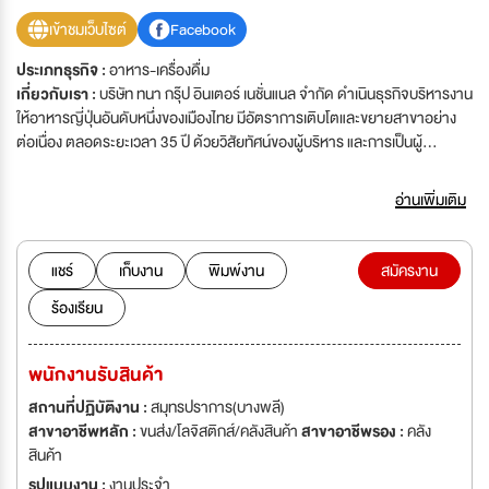
เข้าชมเว็บไซต์
Facebook
ประเภทธุรกิจ :
อาหาร-เครื่องดื่ม
เกี่ยวกับเรา :
บริษัท ทนา กรุ๊ป อินเตอร์ เนชั่นแนล จำกัด ดำเนินธุรกิจบริหารงาน
ให้อาหารญี่ปุ่นอันดับหนึ่งของเมืองไทย มีอัตราการเติบโตและขยายสาขาอย่าง
ต่อเนื่อง ตลอดระยะเวลา 35 ปี ด้วยวิสัยทัศน์ของผู้บริหาร และการเป็นผู้
เชี่ยวชาญด้านร้านอาหารที่มีคุณภาพ อย่างมืออาชีพ เราประสบความสำเร็จจน
ก้าวขึ้นเป็นบริษัทชั้นนำในประเทศและกำลังพัฒนาธุรกิจสู่ต่างประเทศ ทนากรุ๊ป
อ่านเพิ่มเติม
พร้อมให้คุณก้าวเข้ามาเป็นส่วนหนึ่งของทีมงานคุณภาพและก้าวเดินไปกับเรา เรา
มอบโอกาสที่หลากหลาย ท้าทาย และผลตอบแทนที่คุ้มค่า กว่า 6,000 เสียง
ยืนยันจากพนักงานที่ได้รับโอกาสและสิ่งดีๆ มากมายเมื่อได้ร่วมงานกับเรา รับ
แชร์
เก็บงาน
พิมพ์งาน
สมัครงาน
สมัคร พนักงานสาขาจำนวนมาก เพื่อรองรับการขยายสาขาทั้งในและต่าง
ร้องเรียน
ประเทศ
พนักงานรับสินค้า
สถานที่ปฏิบัติงาน :
สมุทรปราการ(บางพลี)
สาขาอาชีพหลัก :
ขนส่ง/โลจิสติกส์/คลังสินค้า
สาขาอาชีพรอง :
คลัง
สินค้า
รูปแบบงาน :
งานประจำ