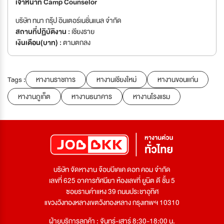
เจ้าหน้าที่ Camp Counselor
บริษัท ทนา กรุ๊ป อินเตอร์เนชั่นแนล จำกัด
สถานที่ปฏิบัติงาน :
เชียงราย
เงินเดือน(บาท) :
ตามตกลง
Tags :
หางานราชการ
หางานเชียงใหม่
หางานขอนแก่น
หางานภูเก็ต
หางานธนาคาร
หางานโรงแรม
บริษัท จัดหางาน จ๊อบบีเคเค ดอท คอม จำกัด
เลขที่ 625 อาคารทัศนียา ห้องเลขที่ ยูนิต ดี ชั้น 5
ซอยรามคำแหง 39 ถนนประชาอุทิศ
แขวงวังทองหลางเขตวังทองหลาง กรุงเทพฯ 10310
ฝ่ายบริการลูกค้า : จันทร์-เสาร์ 8:30-18:00 น.