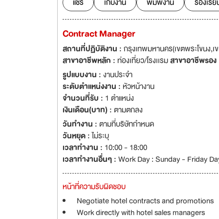
แชร์
เก็บงาน
พิมพ์งาน
ร้องเรีย
Contract Manager
สถานที่ปฏิบัติงาน :
กรุงเทพมหานคร(เขตพระโขนง,เข
สาขาอาชีพหลัก :
ท่องเที่ยว/โรงเเรม
สาขาอาชีพรอง
รูปแบบงาน :
งานประจำ
ระดับตำแหน่งงาน :
หัวหน้างาน
จำนวนที่รับ :
1 ตำแหน่ง
เงินเดือน(บาท) :
ตามตกลง
วันทำงาน :
ตามที่บริษัทกำหนด
วันหยุด :
ไม่ระบุ
เวลาทำงาน :
10:00 - 18:00
เวลาทำงานอื่นๆ :
Work Day : Sunday - Friday Day
หน้าที่ความรับผิดชอบ
Negotiate hotel contracts and promotions
Work directly with hotel sales managers