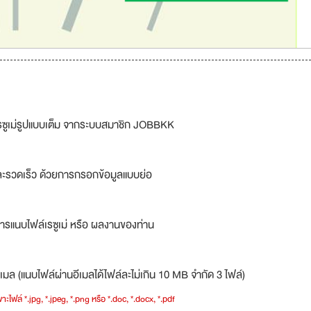
รซูเม่รูปแบบเต็ม จากระบบสมาชิก JOBBKK
ละรวดเร็ว ด้วยการกรอกข้อมูลแบบย่อ
ารแนบไฟล์เรซูเม่ หรือ ผลงานของท่าน
เมล (แนบไฟล์ผ่านอีเมลได้ไฟล์ละไม่เกิน 10 MB จำกัด 3 ไฟล์)
าะไฟล์ *.jpg, *.jpeg, *.png หรือ *.doc, *.docx, *.pdf