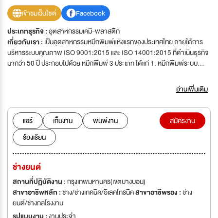
เข้าชมเว็บไซต์
Facebook
ประเภทธุรกิจ :
อุตสาหกรรมเคมี-พลาสติก
เกี่ยวกับเรา :
เป็นอุตสาหกรรมหมึกพิมพ์แห่งแรกของประเทศไทย ภายใต้การ
บริหารระบบคุณภาพ ISO 9001:2015 และ ISO 14001:2015 ที่ดำเนินธุรกิจ
มากว่า 50 ปี ประกอบไปด้วย หมึกพิมพ์ 3 ประเภท ได้แก่ 1. หมึกพิมพ์ระบบ
Offset (หมึกพิมพ์ฐานน้ำมัน) สำหรับกลุ่มลูกค้าหนังสือพิมพ์ นิตยสาร 2. หมึก
พิมพ์ระบบ Gravure (หมึกพิมพ์ฐาน Solvent) สำหรับกลุ่มลูกค้าบนฟิลม์ และ
อ่านเพิ่มเติม
พลาสติก3. หมึกพิมพ์ระบบ Flexo (หมึกพิมพ์ฐานน้ำ) สำหรับกลุ่มลูกค้า
เกี่ยวข้องกับกล่อง และ บรรจุภัณฑ์ บริษัทกำลังขยายงาน ต้องการบุคลากรที่มี
ความรู้ความสามารถ มาช่วยกันพัฒนาองค์กร
แชร์
เก็บงาน
พิมพ์งาน
สมัครงาน
ร้องเรียน
ช่างยนต์
สถานที่ปฏิบัติงาน :
กรุงเทพมหานคร(เขตบางบอน)
สาขาอาชีพหลัก :
ช่าง/ช่างเทคนิค/อิเลคโทรนิค
สาขาอาชีพรอง :
ช่าง
ยนต์/ช่างกลโรงงาน
รูปแบบงาน :
งานประจำ