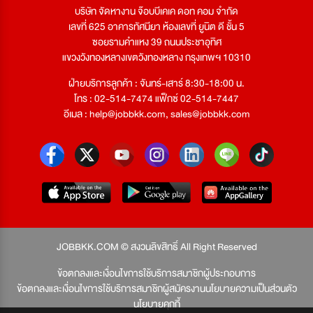
บริษัท จัดหางาน จ๊อบบีเคเค ดอท คอม จำกัด
เลขที่ 625 อาคารทัศนียา ห้องเลขที่ ยูนิต ดี ชั้น 5
ซอยรามคำแหง 39 ถนนประชาอุทิศ
แขวงวังทองหลางเขตวังทองหลาง กรุงเทพฯ 10310
ฝ่ายบริการลูกค้า : จันทร์-เสาร์ 8:30-18:00 น.
โทร : 02-514-7474 แฟ็กซ์ 02-514-7447
อีเมล :
help@jobbkk.com
,
sales@jobbkk.com
JOBBKK.COM © สงวนลิขสิทธิ์ All Right Reserved
ข้อตกลงและเงื่อนไขการใช้บริการสมาชิกผู้ประกอบการ
ข้อตกลงและเงื่อนไขการใช้บริการสมาชิกผู้สมัครงาน
นโยบายความเป็นส่วนตัว
นโยบายคุกกี้