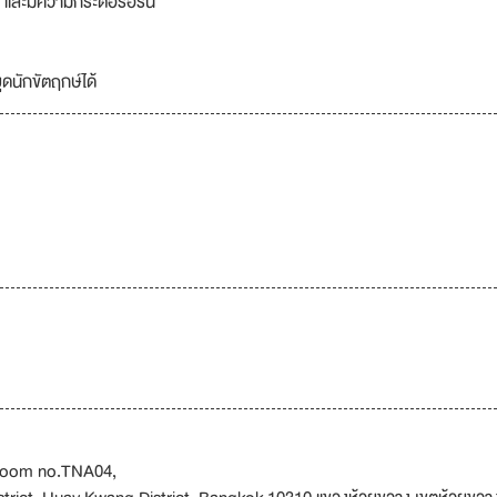
ร และมีความกระตือรือร้น
ดนักขัตฤกษ์ได้
 Room no.TNA04,