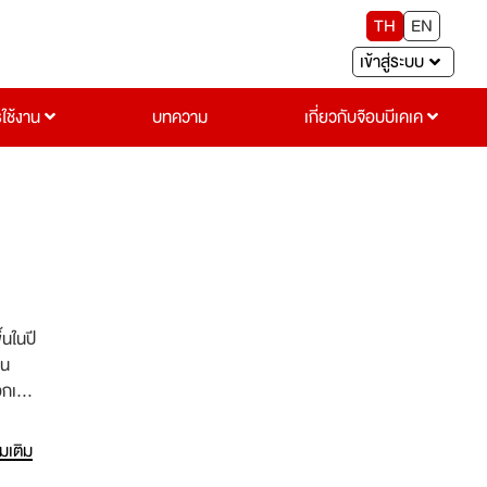
TH
EN
เข้าสู่ระบบ
รใช้งาน
บทความ
เกี่ยวกับจ๊อบบีเคเค
้นในปี
้น
อกเป็น
่มเติม