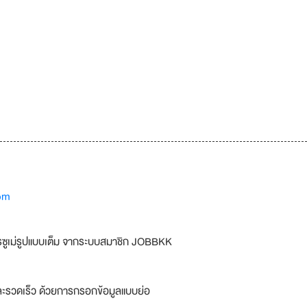
om
รซูเม่รูปแบบเต็ม จากระบบสมาชิก JOBBKK
ละรวดเร็ว ด้วยการกรอกข้อมูลแบบย่อ