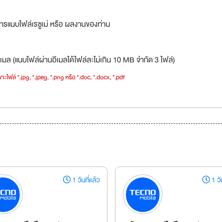
ารแนบไฟล์เรซูเม่ หรือ ผลงานของท่าน
เมล (แนบไฟล์ผ่านอีเมลได้ไฟล์ละไม่เกิน 10 MB จำกัด 3 ไฟล์)
าะไฟล์ *.jpg, *.jpeg, *.png หรือ *.doc, *.docx, *.pdf
1 วันที่แล้ว
1 วัน