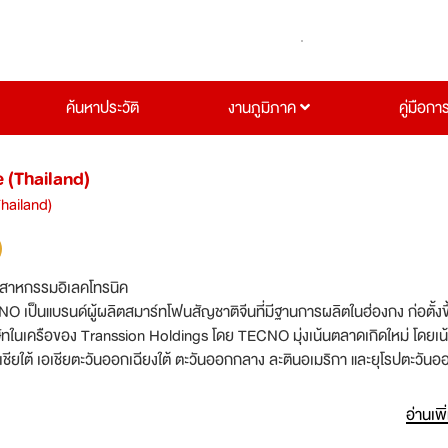
ค้นหาประวัติ
งานภูมิภาค
คู่มือกา
 (Thailand)
hailand)
ตสาหกรรมอิเลคโทรนิค
O เป็นแบรนด์ผู้ผลิตสมาร์ทโฟนสัญชาติจีนที่มีฐานการผลิตในฮ่องกง ก่อตั้งขึ
ษัทในเครือของ Transsion Holdings โดย TECNO มุ่งเน้นตลาดเกิดใหม่ โดยเน
เชียใต้ เอเชียตะวันออกเฉียงใต้ ตะวันออกกลาง ละตินอเมริกา และยุโรปตะวันอ
อ่านเพิ