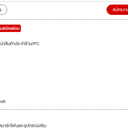
น
สมัครงา
ับสมัครด่วน
นำสินค้าประจำร้าน/PC
หนด
กับสมาร์ทโฟนและอุปกรณ์เสริม