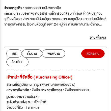
ประเภทธุรกิจ :
อุตสาหกรรมเคมี-พลาสติก
เกี่ยวกับเรา :
บริษัท จิงเคอ ไมโคร-อิเล็กทรอนิกส์ แมททีเรียล จำกัด ประกอบ
ธุรกิจผลิตและจำหน่ายเคมีภัณฑ์อุตสาหกรรม หมวดธุรกิจการขายส่งเคมีภัณฑ์
ทางอุตสาหกรรม โรงงานตั้งอยู่ที่ 99/124 หมู่ที่ 9 ตำบลเขาคันทรง อำเภอ
ศรีราชา จังหวัดชลบุรี 20110 บริษัทเป็นผู้ผลิตและจัดจำหน่ายเคมีภัณฑ์สำหรับ
อุตสาหกรรมไมโครอิเล็กทรอนิกส์และแผงวงจรไฟฟ้า (PCB) ครอบคลุม
อ่านเพิ่มเติม
กระบวนการผลิต โดยมุ่งเน้นคุณภาพสินค้า มาตรฐานการผลิต และการให้
บริการอย่างมืออาชีพ เพื่อสนับสนุนและขับเคลื่อนอุตสาหกรรมเทคโนโลยีของ
ประเทศไทย
แชร์
เก็บงาน
พิมพ์งาน
สมัครงาน
ร้องเรียน
เจ้าหน้าที่จัดซื้อ ( Purchasing Officer)
สถานที่ปฏิบัติงาน :
กรุงเทพมหานคร(เขตห้วยขวาง)
สาขาอาชีพหลัก :
จัดซื้อ
สาขาอาชีพรอง :
จัดซื้ออุตสาหกรรม
รูปแบบงาน :
งานประจำ
ระดับตำแหน่งงาน :
เจ้าหน้าที่
จำนวนที่รับ :
1 ตำแหน่ง