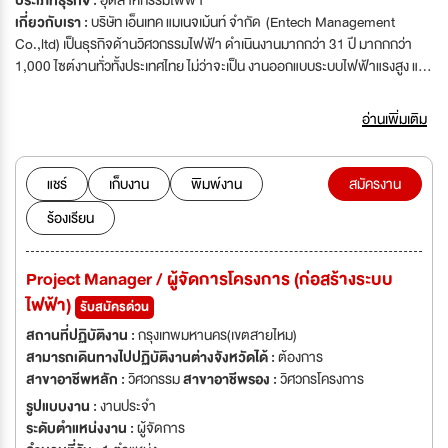
ประเภทธุรกิจ :
อุตสาหกรรมไฟฟ้า
เกี่ยวกับเรา :
บริษัท เอ็นเทค แมเนจเม้นท์ จำกัด (Entech Management
Co.,ltd) เป็นธุรกิจด้านวิศวกรรมไฟฟ้า ดำเนินงานมากกว่า 31 ปี มากกกว่า
1,000 ไซต์งานทั่วทั้งประเทศไทย ไม่ว่าจะเป็น งานออกแบบระบบไฟฟ้าแรงสูง และ
ระบบไฟฟ้าแรงต่ำ, ติดตั้งหม้อแปลง, ปักเสา พาดสาย, การปักเสาในน้ำ, ระบบ
ไฟฟ้าใต้ดิน Underground อีกทั้งยังมีความเชี่ยวชาญในการก่อสร้าง และ ให้คำ
อ่านเพิ่มเติม
ปรึกษาทางด้านระบบไฟฟ้าแรงสูง มายาวนานกว่า 31 ปี โดยวิศวกรไฟฟ้า และ
ทีมงานช่างไฟผู้มีประสบการณ์ โดยบริษัทได้ให้บริการ แก่โครงการก่อสร้างหลาย
แห่งในประเทศไทย อาทิเช่น สนามกอล์ฟ รีสอร์ท โรงแรม ห้างสรรพสินค้า
แชร์
เก็บงาน
พิมพ์งาน
สมัครงาน
Community Mall และ โครงการต่างๆที่มีชื่อเสียงอีกมากมาย รวมไปถึง โรงงาน
ร้องเรียน
และนิคมอุตสาหกรรมหลายๆแห่ง ในประเทศไทย การให้บริการของเรามุ่งเน้นถึง
ความปลอดภัยของลูกค้าเป็นอันดับหนึ่ง รวมถึง บุคคลผู้ปฏิบัติงาน ได้ผ่านการ
อบรมด้านความปลอดภัยตามข้อบังคับของบริษัทเรียบร้อยแล้ว
Project Manager / ผู้จัดการโครงการ (ก่อสร้างระบบ
ไฟฟ้า)
รับสมัครด่วน
สถานที่ปฏิบัติงาน :
กรุงเทพมหานคร(เขตสายไหม)
สามารถเดินทางไปปฏิบัติงานต่างจังหวัดได้ :
ต้องการ
สาขาอาชีพหลัก :
วิศวกรรม
สาขาอาชีพรอง :
วิศวกรโครงการ
รูปแบบงาน :
งานประจำ
ระดับตำแหน่งงาน :
ผู้จัดการ