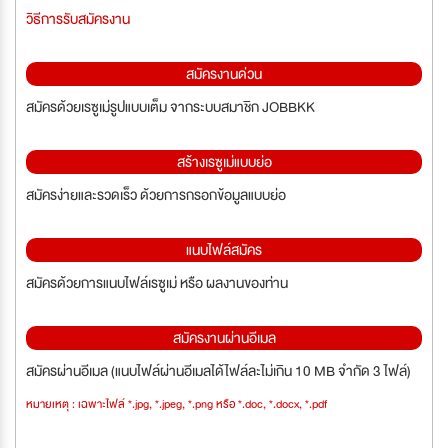
วิธีการรับสมัครงาน
สมัครงานด่วน
สมัครด้วยเรซูเม่รูปแบบเต็ม จากระบบสมาชิก JOBBKK
สร้างเรซูเม่แบบย่อ
สมัครง่ายและรวดเร็ว ด้วยการกรอกข้อมูลแบบย่อ
แนบไฟล์สมัคร
สมัครด้วยการแนบไฟล์เรซูเม่ หรือ ผลงานของท่าน
สมัครงานผ่านอีเมล
สมัครผ่านอีเมล (แนบไฟล์ผ่านอีเมลได้ไฟล์ละไม่เกิน 10 MB จำกัด 3 ไฟล์)
หมายเหตุ : เฉพาะไฟล์ *.jpg, *.jpeg, *.png หรือ *.doc, *.docx, *.pdf