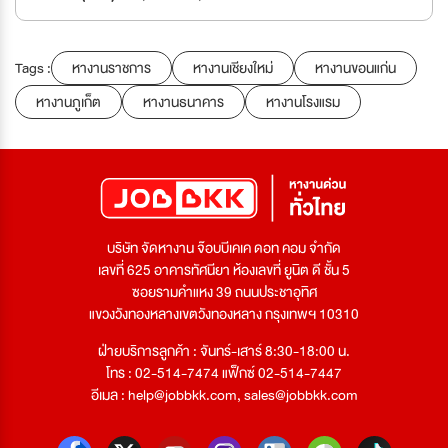
Tags :
หางานราชการ
หางานเชียงใหม่
หางานขอนแก่น
หางานภูเก็ต
หางานธนาคาร
หางานโรงแรม
บริษัท จัดหางาน จ๊อบบีเคเค ดอท คอม จำกัด
เลขที่ 625 อาคารทัศนียา ห้องเลขที่ ยูนิต ดี ชั้น 5
ซอยรามคำแหง 39 ถนนประชาอุทิศ
แขวงวังทองหลางเขตวังทองหลาง กรุงเทพฯ 10310
ฝ่ายบริการลูกค้า : จันทร์-เสาร์ 8:30-18:00 น.
โทร : 02-514-7474 แฟ็กซ์ 02-514-7447
อีเมล :
help@jobbkk.com
,
sales@jobbkk.com