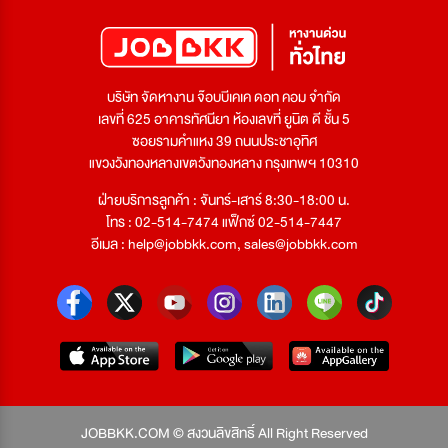
บริษัท จัดหางาน จ๊อบบีเคเค ดอท คอม จำกัด
เลขที่ 625 อาคารทัศนียา ห้องเลขที่ ยูนิต ดี ชั้น 5
ซอยรามคำแหง 39 ถนนประชาอุทิศ
แขวงวังทองหลางเขตวังทองหลาง กรุงเทพฯ 10310
ฝ่ายบริการลูกค้า : จันทร์-เสาร์ 8:30-18:00 น.
โทร : 02-514-7474 แฟ็กซ์ 02-514-7447
อีเมล :
help@jobbkk.com
,
sales@jobbkk.com
JOBBKK.COM © สงวนลิขสิทธิ์ All Right Reserved