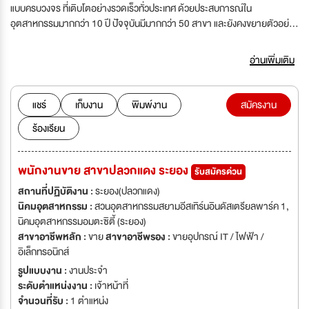
แบบครบวงจร ที่เติบโตอย่างรวดเร็วทั่วประเทศ ด้วยประสบการณ์ใน
อุตสาหกรรมมากกว่า 10 ปี ปัจจุบันมีมากกว่า 50 สาขา และยังคงขยายตัวอย่าง
ต่อเนื่อง เราเชี่ยวชาญด้าน การจำหน่ายโทรศัพท์มือถือระบบผ่อนชำระ พร้อม
บริการให้คำปรึกษาอย่างมืออาชีพ เพื่อให้ลูกค้าสามารถเข้าถึงสมาร์ตโฟนรุ่น
อ่านเพิ่มเติม
ใหม่ได้ง่าย สะดวก และเหมาะสมกับงบประมาณของแต่ละคน จุดแข็งของเรา ✅ มี
สินค้าครบทุกรุ่น ทุกแบรนด์ชั้นนำ ✅ ระบบอนุมัติรวดเร็ว โปร่งใส และเป็นธรรม
✅ มีทีมงานมืออาชีพดูแลลูกค้าอย่างใกล้ชิด ✅ องค์กรเติบโตต่อเนื่อง พร้อม
แชร์
เก็บงาน
พิมพ์งาน
สมัครงาน
โอกาสก้าวหน้าในสายงาน วัฒนธรรมองค์กร VNPHONE ให้ความสำคัญกับ
ร้องเรียน
“คน” เป็นหัวใจของความสำเร็จ เราสร้างสภาพแวดล้อมการทำงานที่: สนับสนุน
การเรียนรู้และพัฒนาทักษะอย่างต่อเนื่อง เปิดโอกาสให้เติบโตตามความสามารถ
ทำงานเป็นทีม มีเป้าหมายร่วมกัน มุ่งเน้นความซื่อสัตย์ โปร่งใส และรับผิดชอบ
พนักงานขาย สาขาปลวกแดง ระยอง
รับสมัครด่วน
วิสัยทัศน์ของเรา มุ่งสู่การเป็นผู้นำด้านธุรกิจโทรศัพท์มือถือระบบผ่อนชำระที่เข้า
ถึงง่ายที่สุดในประเทศไทย พร้อมพัฒนาระบบบริหารจัดการให้ทันสมัย รองรับ
สถานที่ปฏิบัติงาน :
ระยอง(ปลวกแดง)
การเติบโตระดับประเทศ หากคุณกำลังมองหาองค์กรที่ เติบโตเร็ว มั่นคง และมี
นิคมอุตสาหกรรม :
สวนอุตสาหกรรมสยามอีสเทิร์นอินดัสเตรียลพาร์ค 1,
โอกาสก้าวหน้า VNPHONE ยินดีต้อนรับคนรุ่นใหม่ที่พร้อมเติบโตไปด้วยกัน
นิคมอุตสาหกรรมอมตะซิตี้ (ระยอง)
????
สาขาอาชีพหลัก :
ขาย
สาขาอาชีพรอง :
ขายอุปกรณ์ IT / ไฟฟ้า /
อิเล็กทรอนิกส์
รูปแบบงาน :
งานประจำ
ระดับตำแหน่งงาน :
เจ้าหน้าที่
จำนวนที่รับ :
1 ตำแหน่ง