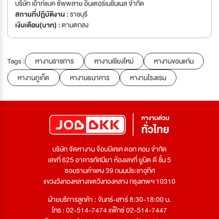
บริษัท เอ๊าท์เเบค ซัพพลาย อินเตอร์เนชั่นเนล จำกัด
สถานที่ปฏิบัติงาน :
ราชบุรี
เงินเดือน(บาท) :
ตามตกลง
Tags :
หางานราชการ
หางานเชียงใหม่
หางานขอนแก่น
หางานภูเก็ต
หางานธนาคาร
หางานโรงแรม
บริษัท จัดหางาน จ๊อบบีเคเค ดอท คอม จำกัด
เลขที่ 625 อาคารทัศนียา ห้องเลขที่ ยูนิต ดี ชั้น 5
ซอยรามคำแหง 39 ถนนประชาอุทิศ
แขวงวังทองหลางเขตวังทองหลาง กรุงเทพฯ 10310
ฝ่ายบริการลูกค้า : จันทร์-เสาร์ 8:30-18:00 น.
โทร : 02-514-7474 แฟ็กซ์ 02-514-7447