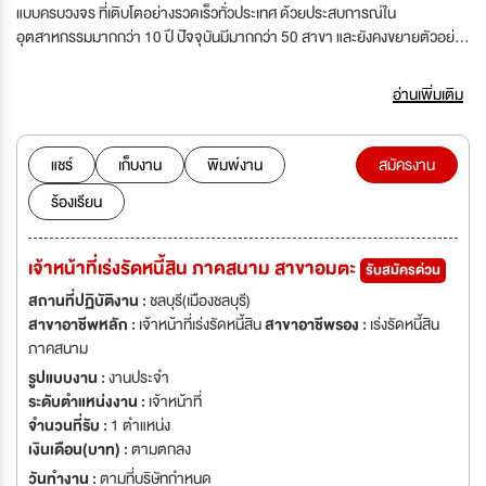
แบบครบวงจร ที่เติบโตอย่างรวดเร็วทั่วประเทศ ด้วยประสบการณ์ใน
อุตสาหกรรมมากกว่า 10 ปี ปัจจุบันมีมากกว่า 50 สาขา และยังคงขยายตัวอย่าง
ต่อเนื่อง เราเชี่ยวชาญด้าน การจำหน่ายโทรศัพท์มือถือระบบผ่อนชำระ พร้อม
บริการให้คำปรึกษาอย่างมืออาชีพ เพื่อให้ลูกค้าสามารถเข้าถึงสมาร์ตโฟนรุ่น
อ่านเพิ่มเติม
ใหม่ได้ง่าย สะดวก และเหมาะสมกับงบประมาณของแต่ละคน จุดแข็งของเรา ✅ มี
สินค้าครบทุกรุ่น ทุกแบรนด์ชั้นนำ ✅ ระบบอนุมัติรวดเร็ว โปร่งใส และเป็นธรรม
✅ มีทีมงานมืออาชีพดูแลลูกค้าอย่างใกล้ชิด ✅ องค์กรเติบโตต่อเนื่อง พร้อม
แชร์
เก็บงาน
พิมพ์งาน
สมัครงาน
โอกาสก้าวหน้าในสายงาน วัฒนธรรมองค์กร VNPHONE ให้ความสำคัญกับ
ร้องเรียน
“คน” เป็นหัวใจของความสำเร็จ เราสร้างสภาพแวดล้อมการทำงานที่: สนับสนุน
การเรียนรู้และพัฒนาทักษะอย่างต่อเนื่อง เปิดโอกาสให้เติบโตตามความสามารถ
ทำงานเป็นทีม มีเป้าหมายร่วมกัน มุ่งเน้นความซื่อสัตย์ โปร่งใส และรับผิดชอบ
เจ้าหน้าที่เร่งรัดหนี้สิน ภาคสนาม สาขาอมตะ
รับสมัครด่วน
วิสัยทัศน์ของเรา มุ่งสู่การเป็นผู้นำด้านธุรกิจโทรศัพท์มือถือระบบผ่อนชำระที่เข้า
ถึงง่ายที่สุดในประเทศไทย พร้อมพัฒนาระบบบริหารจัดการให้ทันสมัย รองรับ
สถานที่ปฏิบัติงาน :
ชลบุรี(เมืองชลบุรี)
การเติบโตระดับประเทศ หากคุณกำลังมองหาองค์กรที่ เติบโตเร็ว มั่นคง และมี
สาขาอาชีพหลัก :
เจ้าหน้าที่เร่งรัดหนี้สิน
สาขาอาชีพรอง :
เร่งรัดหนี้สิน
โอกาสก้าวหน้า VNPHONE ยินดีต้อนรับคนรุ่นใหม่ที่พร้อมเติบโตไปด้วยกัน
ภาคสนาม
????
รูปแบบงาน :
งานประจำ
ระดับตำแหน่งงาน :
เจ้าหน้าที่
จำนวนที่รับ :
1 ตำแหน่ง
เงินเดือน(บาท) :
ตามตกลง
วันทำงาน :
ตามที่บริษัทกำหนด