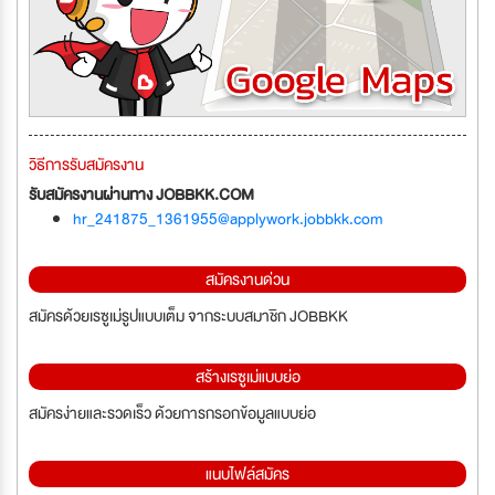
วิธีการรับสมัครงาน
รับสมัครงานผ่านทาง JOBBKK.COM
hr_241875_1361955@applywork.jobbkk.com
สมัครงานด่วน
สมัครด้วยเรซูเม่รูปแบบเต็ม จากระบบสมาชิก JOBBKK
สร้างเรซูเม่แบบย่อ
สมัครง่ายและรวดเร็ว ด้วยการกรอกข้อมูลแบบย่อ
แนบไฟล์สมัคร