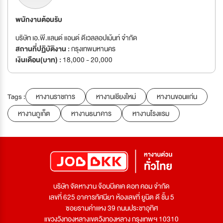
พนักงานต้อนรับ
บริษัท เอ.พี.แลนด์ แอนด์ ดีเวลลอปเม้นท์ จำกัด
สถานที่ปฏิบัติงาน :
กรุงเทพมหานคร
เงินเดือน(บาท) :
18,000 - 20,000
Tags :
หางานราชการ
หางานเชียงใหม่
หางานขอนแก่น
หางานภูเก็ต
หางานธนาคาร
หางานโรงแรม
บริษัท จัดหางาน จ๊อบบีเคเค ดอท คอม จำกัด
เลขที่ 625 อาคารทัศนียา ห้องเลขที่ ยูนิต ดี ชั้น 5
ซอยรามคำแหง 39 ถนนประชาอุทิศ
แขวงวังทองหลางเขตวังทองหลาง กรุงเทพฯ 10310